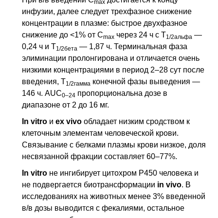
max
инфузии, далее следует трехфазное снижение
концентрации в плазме: быстрое двухфазное
снижение до <1% от
C
через 24 ч c Т
—
max
1/2альфа
0,24 ч и Т
— 1,87 ч. Терминальная фаза
1/2бета
элиминации пролонгирована и отличается очень
низкими концентрациями в период 2–28
сут
после
введения, Т
конечной фазы выведения —
1/2гамма
146 ч. AUC
пропорциональна дозе в
0–24
диапазоне от 2 до 16 мг.
In vitro
и
ex vivo
обладает низким сродством к
клеточным элементам человеческой крови.
Связывание с белками плазмы крови низкое, доля
несвязанной фракции составляет 60–77%.
In vitro
не ингибирует цитохром Р450 человека и
не подвергается биотрансформации
in vivo
. В
исследованиях на животных менее 3% введенной
в/в
дозы выводится с фекалиями, остальное