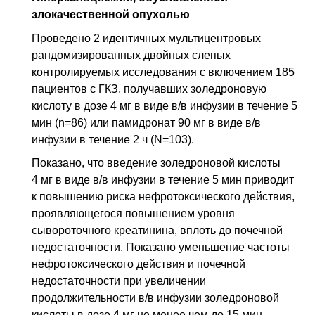
злокачественной опухолью
Проведено 2 идентичных мультицентровых
рандомизированных двойных слепых
контролируемых исследования с включением 185
пациентов с ГКЗ, получавших золедроновую
кислоту в дозе 4 мг в виде
в/в
инфузии в течение 5
мин (n=86) или памидронат 90 мг в виде
в/в
инфузии в течение 2 ч (N=103).
Показано, что введение золедроновой кислоты
4 мг в виде
в/в
инфузии в течение 5 мин приводит
к повышению риска нефротоксического действия,
проявляющегося повышением уровня
сывороточного креатинина, вплоть до почечной
недостаточности. Показано уменьшение частоты
нефротоксического действия и почечной
недостаточности при увеличении
продолжительности
в/в
инфузии золедроновой
кислоты в дозе 4 мг не менее чем до 15 мин.