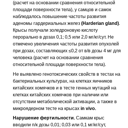
(расчет на основании сравнения относительной
площади поверхности тела), у самцов и самок
наблюдалось повышение частоты развития
аденомы гардериальных желез
(Harderian gland)
.
Крысы получали золедроновую кислоту
перорально в дозах 0,1; 0,5 или 2,0 мг/кг/сут. Не
отмечено увеличения частоты развития опухолей
при дозах, составляющих ≤0,2 от
в/в
дозы 4 мг для
человека (расчет на основании сравнения
относительной площади поверхности тела).
Не выявлено генотоксических свойств в тестах на
бактериальных культурах, на клетках яичников
китайских хомячков и в тесте генных мутаций на
клетках китайских хомячков при наличии или
отсутствии метаболической активации, а также в
микроядерном тесте на крысах
in vivo
.
Нарушение фертильности.
Самкам крыс
вводили
п/к
дозы 0,01; 0,03 или 0,1 мг/кг/сут,