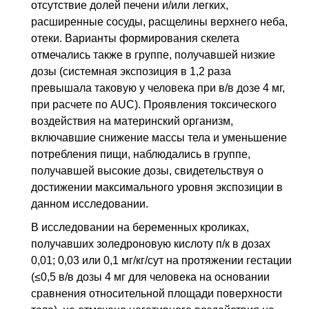
отсутствие долей печени и/или легких,
расширенные сосуды, расщелины верхнего неба,
отеки. Варианты формирования скелета
отмечались также в группе, получавшей низкие
дозы (системная экспозиция в 1,2 раза
превышала таковую у человека при
в/в
дозе 4 мг,
при расчете по AUC). Проявления токсического
воздействия на материнский организм,
включавшие снижение массы тела и уменьшение
потребления пищи, наблюдались в группе,
получавшей высокие дозы, свидетельствуя о
достижении максимального уровня экспозиции в
данном исследовании.
В исследовании на беременных кроликах,
получавших золедроновую кислоту
п/к
в дозах
0,01; 0,03 или 0,1 мг/кг/сут на протяжении гестации
(≤0,5
в/в
дозы 4 мг для человека на основании
сравнения относительной площади поверхности