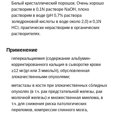
Белый кристаллический порошок. Очень хорошо
растворим в 0,1N растворе NaOH, плохо
растворим в воде (рН 0,7% раствора
золедроновой кислоты в воде около 2,0) и 0,1N
HCl, практически нерастворим в органических
растворителях.
Применение
гиперкальциемия (содержание альбумин-
корректированного кальция в сыворотке крови
≥12 мг/дл или 3 ммоль/л), обусловленная
злокачественными опухолями;
метастазы в кости при злокачественных сóлидных
опухолях (
в т.ч.
рак предстательной железы, рак
молочной железы) и множественная миелома,
в
т.ч.
для снижения риска патологических
переломов, компрессии спинного мозга,