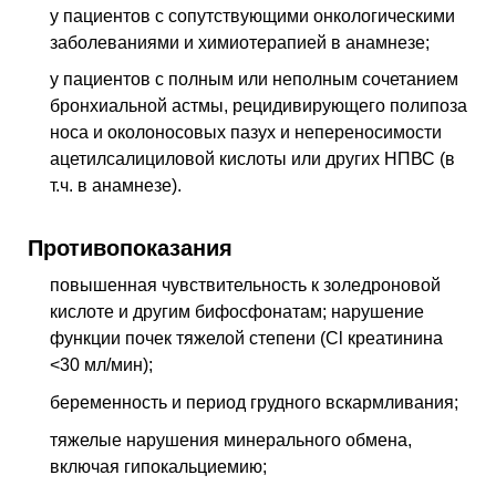
у пациентов с сопутствующими онкологическими
заболеваниями и химиотерапией в анамнезе;
у пациентов с полным или неполным сочетанием
бронхиальной астмы, рецидивирующего полипоза
носа и околоносовых пазух и непереносимости
ацетилсалициловой кислоты или других
НПВС
(
в
т.ч.
в анамнезе).
Противопоказания
повышенная чувствительность к золедроновой
кислоте и другим бифосфонатам; нарушение
функции почек тяжелой степени (
Cl
креатинина
<30 мл/мин);
беременность и период грудного вскармливания;
тяжелые нарушения минерального обмена,
включая гипокальциемию;