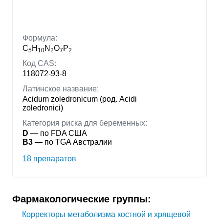
Формула:
C
H
N
O
P
5
10
2
7
2
Код CAS:
118072-93-8
Латинское название:
Acidum zoledronicum (род. Acidi
zoledronici)
Категория риска для беременных:
D
— по FDA США
B3
— по TGA Австралии
18 препаратов
Фармакологические группы:
Корректоры метаболизма костной и хрящевой