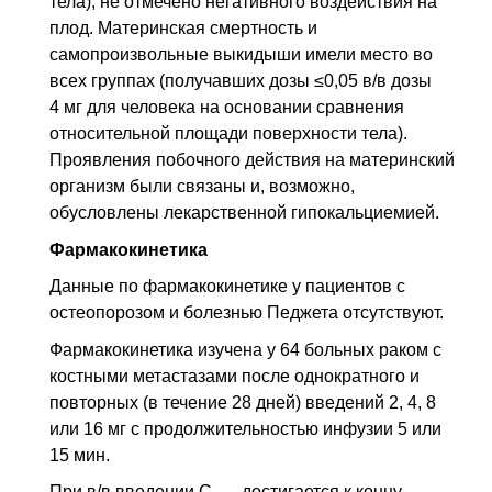
тела), не отмечено негативного воздействия на
плод. Материнская смертность и
самопроизвольные выкидыши имели место во
всех группах (получавших дозы ≤0,05
в/в
дозы
4 мг для человека на основании сравнения
относительной площади поверхности тела).
Проявления побочного действия на материнский
организм были связаны и, возможно,
обусловлены лекарственной гипокальциемией.
Фармакокинетика
Данные по фармакокинетике у пациентов с
остеопорозом и болезнью Педжета отсутствуют.
Фармакокинетика изучена у 64 больных раком с
костными метастазами после однократного и
повторных (в течение 28 дней) введений 2, 4, 8
или 16 мг с продолжительностью инфузии 5 или
15 мин.
При
в/в
введении
C
достигается к концу