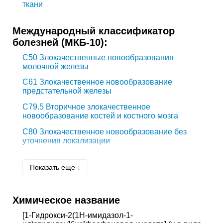
ткани
Международный классификатор
болезней (МКБ-10):
C50
Злокачественные новообразования
молочной железы
C61
Злокачественное новообразование
предстательной железы
C79.5
Вторичное злокачественное
новообразование костей и костного мозга
C80
Злокачественное новообразование без
уточнения локализации
C90.0
Множественная миелома
Показать еще ↓
E83.5.0*
Гиперкальциемия
G95.2
Сдавление спинного мозга неуточненное
Химическое название
M80
Остеопороз с патологическим переломом
[1-Гидрокси-2(1H-имидазол-1-
M88
Болезнь Педжета (костей) [деформирующий