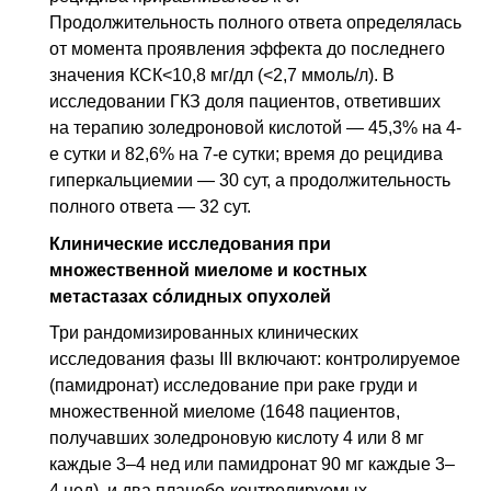
Продолжительность полного ответа определялась
от момента проявления эффекта до последнего
значения КСК<10,8 мг/дл (<2,7 ммоль/л). В
исследовании ГКЗ доля пациентов, ответивших
на терапию золедроновой кислотой — 45,3% на 4-
е сутки и 82,6% на 7-е сутки; время до рецидива
гиперкальциемии — 30
сут
, а продолжительность
полного ответа — 32
сут
.
Клинические исследования при
множественной миеломе и костных
метастазах сóлидных опухолей
Три рандомизированных клинических
исследования фазы III включают: контролируемое
(памидронат) исследование при раке груди и
множественной миеломе (1648 пациентов,
получавших золедроновую кислоту 4 или 8 мг
каждые 3–4
нед
или памидронат 90 мг каждые 3–
4 нед), и два плацебо-контролируемых