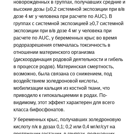
новорожденных в группах, получавших средние и
высокие дозы (≥0,2 системной экспозиции при
в/в
дозе 4 мг у человека при расчете по AUC). В
группах с системной экспозицией ≥0,7 системной
экспозиции при
в/в
дозе 4 мг у человека при
расчете по
AUC
, у беременных крыс во время
родоразрешения отмечалась токсичность в
отношении материнского организма
(дискоординация родовой деятельности и гибель
в процессе родов). Материнская смертность,
возможно, была связана со снижением, под
воздействием золедроновой кислоты,
мобилизации кальция из костной ткани, что
приводило к гипокальциемии в родах. По-
видимому, этот эффект характерен для всего
класса бифосфонатов.
У беременных крыс, получавших золедроновую
кислоту
п/к
в дозах 0,1; 0,2 или 0,4 мг/кг/сут на
протяжении гестации, в группах, получавших