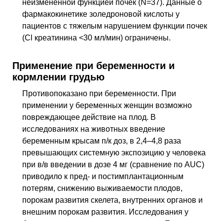
неизмененной функцией почек (N=37). Данные о
фармакокинетике золедроновой кислоты у
пациентов с тяжелым нарушением функции почек
(
Cl
креатинина <30 мл/мин) ограничены.
Применение при беременности и
кормлении грудью
Противопоказано при беременности. При
применении у беременных женщин возможно
повреждающее действие на плод. В
исследованиях на животных введение
беременным крысам
п/к
доз, в 2,4–4,8 раза
превышающих системную экспозицию у человека
при
в/в
введении в дозе 4 мг (сравнение по AUC)
приводило к пред- и постимплантационным
потерям, снижению выживаемости плодов,
порокам развития скелета, внутренних органов и
внешним порокам развития. Исследования у