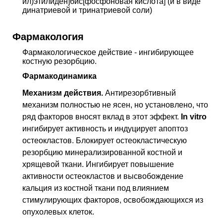
ил)этилиден]бис[фосфоновая кислота] (и в виде
остеит]
динатриевой и тринатриевой соли)
S72
Перелом бедренной кости
Фармакология
Фармакологическое действие
- ингибирующее
костную резорбцию
.
Фармакодинамика
Механизм действия.
Антирезорбтивный
механизм полностью не ясен, но установлено, что
ряд факторов вносят вклад в этот эффект.
In vitro
ингибирует активность и индуцирует апоптоз
остеокластов. Блокирует остеокластическую
резорбцию минерализированной костной и
хрящевой ткани. Ингибирует повышение
активности остеокластов и высвобождение
кальция из костной ткани под влиянием
стимулирующих факторов, освобождающихся из
опухолевых клеток.