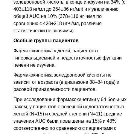
золедроновой кислоты в конце инфузии на 34% (с
403±118 нг/мл до 264±86 нг/мл) и к увеличению
общей
AUC
на 10% (378±116 нг·ч/мл по
сравнению с 420±218 нг·ч/мл, различия
статистически не значимы).
Особые группы пациентов
Фармакокинетика у детей, пациентов с
гиперкальциемией и недостаточностью функции
печени не изучена.
Фармакокинетика золедроновой кислоты не
зависит от возраста (в диапазоне 38–84 года) и
расовой принадлежности пациентов.
При исследовании фармакокинетики у 64 больных
раком, у пациентов с почечной недостаточностью
легкой (N=15) и средней степени (N=11) средние
значения
AUC
были повышены на 15% и 43%
соответственно по сравнению с пациентами с