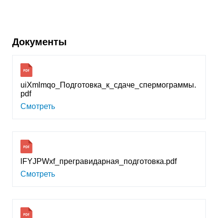
Документы
uiXmlmqo_Подготовка_к_сдаче_спермограммы.
pdf
Смотреть
lFYJPWxf_прегравидарная_подготовка.pdf
Смотреть