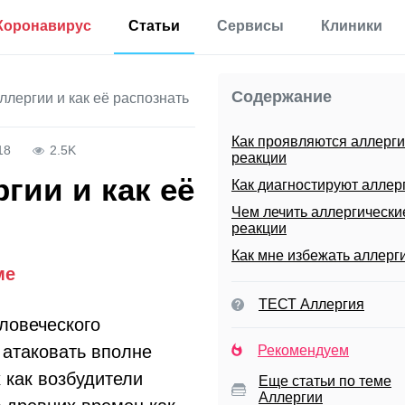
Коронавирус
Статьи
Сервисы
Клиники
Полезная
Прививки
Калькулятор процента
информация
жира в теле
Содержание
ллергии и как её распознать
Аллергии
Мониторинг
Калькулятор для
Диабет
определения
Как проявляются аллерги
Мониторинг по России
процента жира по
18
2.5K
реакции
Мигрень
методу ВМС США
гии и как её
Как диагностируют аллер
Еще 35 разделов
Калькулятор
основного обмена
Чем лечить аллергически
веществ
реакции
Статьи
Как мне избежать аллерг
Калькулятор
ме
корректировки дозы
Первая помощь
инсулина
Результаты анализов
ТЕСТ Аллергия
ловеческого
Еще 17 сервисов
Новости
 атаковать вполне
Рекомендуем
 как возбудители
Расшифровка
Еще статьи по теме
анализов онлайн
Аллергии