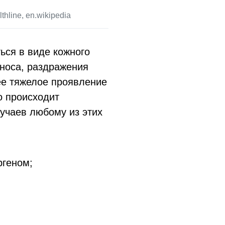
hline, en.wikipedia
ься в виде кожного
 носа, раздражения
лее тяжелое проявление
о происходит
лучаев любому из этих
ргеном;