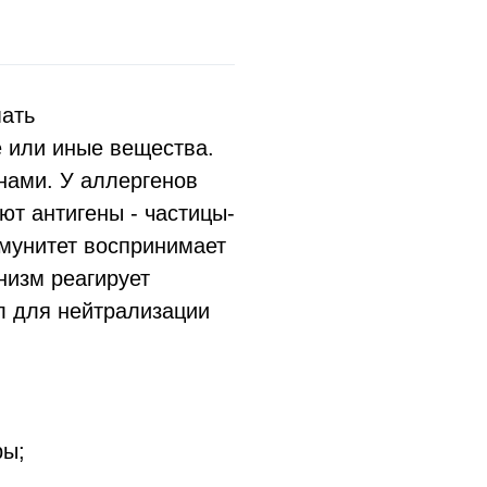
мать
е или иные вещества.
нами. У аллергенов
ют антигены - частицы-
ммунитет воспринимает
анизм реагирует
л для нейтрализации
ры;