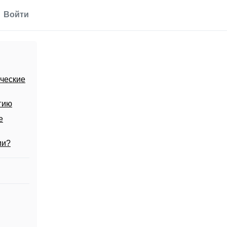
Войти
ческие
гию
е
ии?