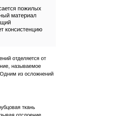
сается пожилых
зный материал
ющий
ет консистенцию
.
ений отделяется от
яние, называемое
. Одним из осложнений
рубцовая ткань
ызывая отслоение