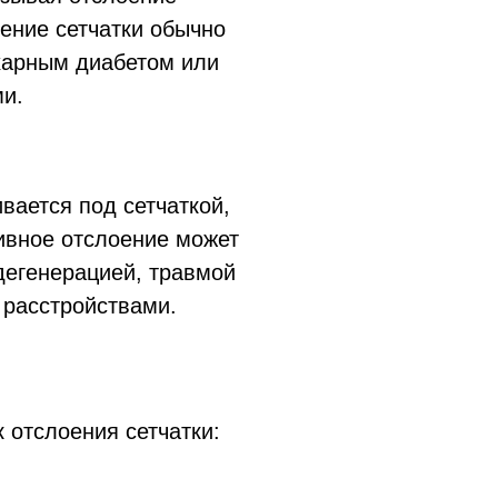
оение сетчатки обычно
харным диабетом или
и.
вается под сетчаткой,
тивное отслоение может
дегенерацией, травмой
 расстройствами.
отслоения сетчатки: