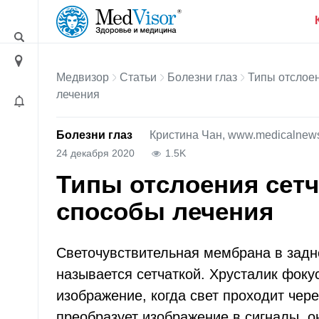
Медвизор
Статьи
Болезни глаз
Типы отслоен
лечения
Болезни глаз
Кристина Чан, www.medicalnew
24 декабря 2020
1.5K
Типы отслоения сетч
способы лечения
Светочувствительная мембрана в задне
называется сетчаткой. Хрусталик фоку
изображение, когда свет проходит чере
преобразует изображение в сигналы, о