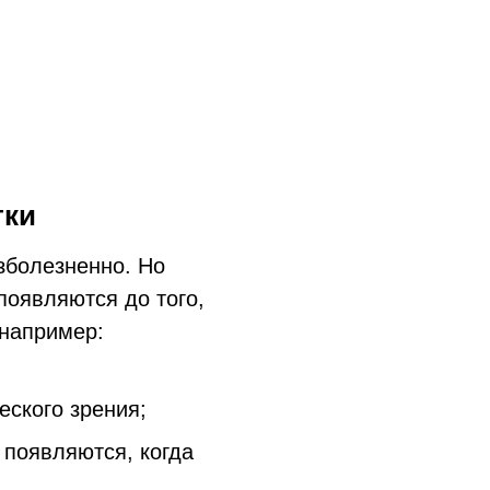
тки
зболезненно. Но
появляются до того,
 например:
ского зрения;
 появляются, когда