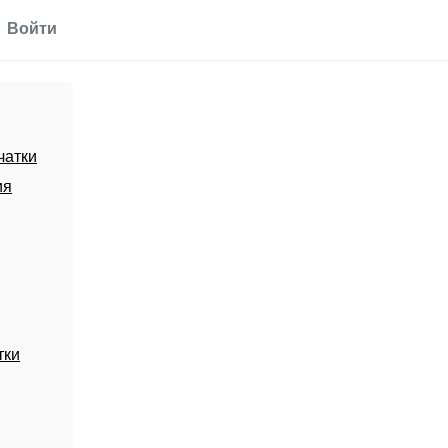
Войти
чатки
ия
тки