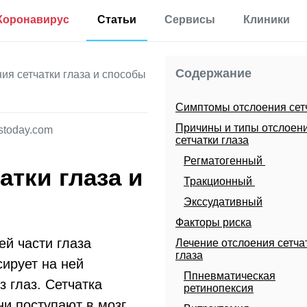
Коронавирус
Статьи
Сервисы
Клиники
Полезная
Прививки
Калькулятор процента
информация
жира в теле
Содержание
ия сетчатки глаза и способы
Аллергии
Мониторинг
Калькулятор для
Диабет
определения
Симптомы отслоения сет
Мониторинг по России
процента жира по
Мигрень
методу ВМС США
Причины и типы отслоен
stoday.com
сетчатки глаза
Еще 35 разделов
Калькулятор
основного обмена
Регматогенный
атки глаза и
веществ
Тракционный
Статьи
Калькулятор
Экссудативный
корректировки дозы
Первая помощь
инсулина
Факторы риска
Результаты анализов
й части глаза
Лечение отслоения сетча
Еще 17 сервисов
Новости
глаза
сирует на ней
Ппневматическая
з глаз. Сетчатка
Расшифровка
ретинопексия
анализов онлайн
ни поступают в мозг