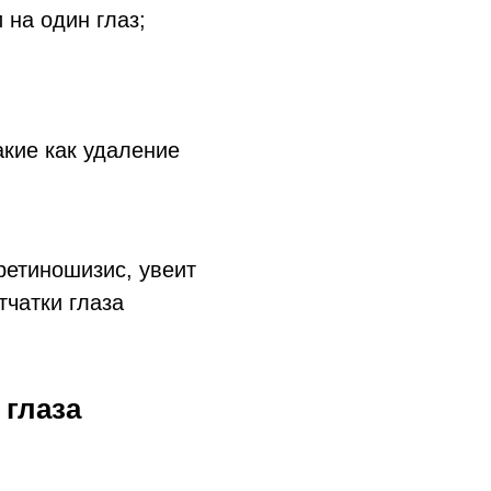
 на один глаз;
акие как удаление
ретиношизис, увеит
тчатки глаза
 глаза