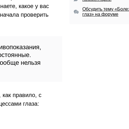
наете, какое у вас
Обсудить тему «Боле
сначала проверить
глаз» на форуме
ивопоказания,
остоянные.
вообще нельзя
 как правило, с
ессами глаза: