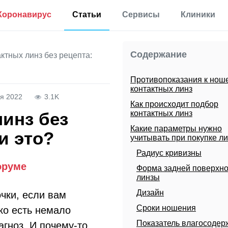
Коронавирус
Статьи
Сервисы
Клиники
Полезная
Прививки
Калькулятор процента
информация
жира в теле
Содержание
ктных линз без рецепта:
Аллергии
Мониторинг
Калькулятор для
Диабет
определения
Противопоказания к нош
Мониторинг по России
процента жира по
контактных линз
Мигрень
методу ВМС США
я 2022
3.1K
Как происходит подбор
Еще 35 разделов
Калькулятор
контактных линз
инз без
основного обмена
веществ
Какие параметры нужно
и это?
учитывать при покупке л
Статьи
Калькулятор
Радиус кривизны
корректировки дозы
Первая помощь
инсулина
оруме
Форма задней поверхно
Результаты анализов
линзы
Еще 17 сервисов
Новости
Дизайн
чки, если вам
Сроки ношения
ко есть немало
Расшифровка
анализов онлайн
Показатель влагосодер
агноз. И почему-то