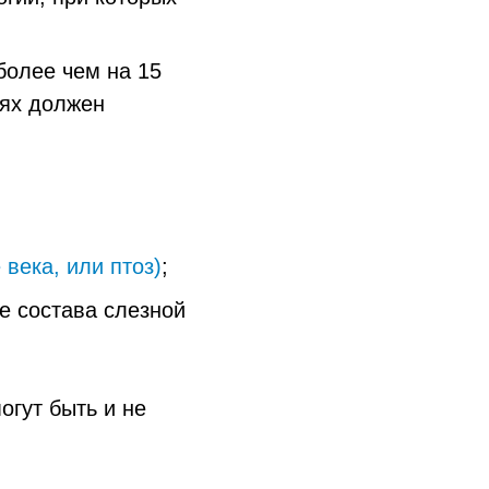
более чем на 15
аях должен
века, или птоз)
;
е состава слезной
огут быть и не