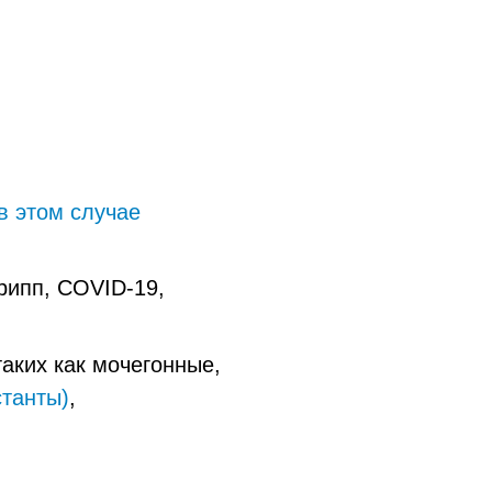
в этом случае
рипп, COVID-19,
аких как мочегонные,
станты)
,