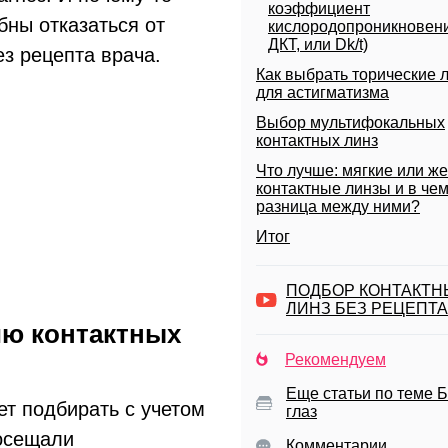
коэффициент
бны отказаться от
кислородопроникновени
ДКТ, или Dk/t)
ез рецепта врача.
Как выбрать торические 
для астигматизма
Выбор мультифокальных
контактных линз
Что лучше: мягкие или же
контактные линзы и в че
разница между ними?
Итог
ПОДБОР КОНТАКТН
ЛИНЗ БЕЗ РЕЦЕПТА
ию контактных
Рекомендуем
Еще статьи по теме 
ет подбирать с учетом
глаз
посещали
Комментарии