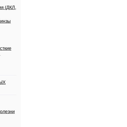
я (ДКЛ,
линзы
сткие
м
ЫХ
Болезни