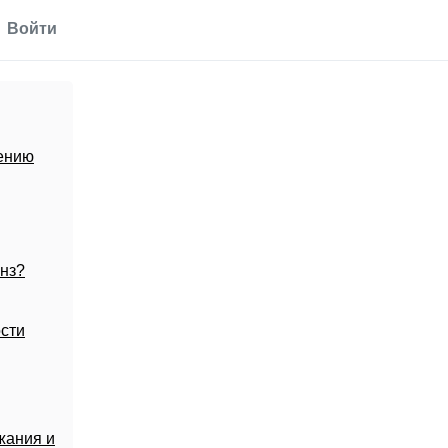
Войти
ению
инз?
сти
жания и