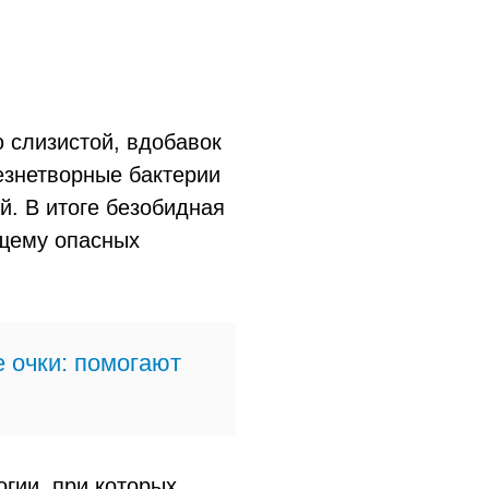
 слизистой, вдобавок
лезнетворные бактерии
й. В итоге безобидная
ящему опасных
 очки: помогают
гии, при которых