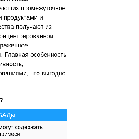
имающих промежуточное
 продуктами и
ства получают из
концентрированной
ыраженное
. Главная особенность
ивность,
ованиями, что выгодно
?
БАДы
Могут содержать
примеси