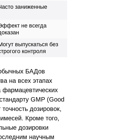
Часто заниженные
Эффект не всегда
доказан
Могут выпускаться без
строгого контроля
 обычных БАДов
ва на всех этапах
а фармацевтических
 стандарту GMP (Good
т точность дозировок,
римесей. Кроме того,
льные дозировки
последним научным