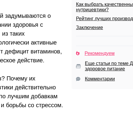
Как выбрать качественн
нутрицевтики?
й задумываются о
Рейтинг лучших произво
нии здоровья с
Заключение
из таких
ологически активные
ют дефицит витаминов,
Рекомендуем
еское действие.
Еще статьи по теме Д
здоровое питание
в? Почему их
Комментарии
втики действительно
 по лучшим добавкам
 и борьбы со стрессом.