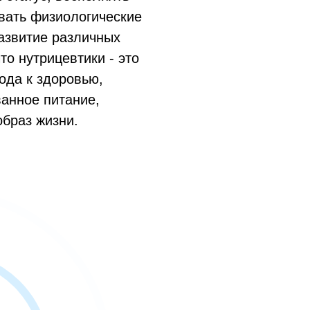
вать физиологические
азвитие различных
то нутрицевтики - это
ода к здоровью,
анное питание,
образ жизни.