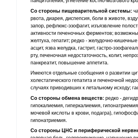
панцитопения, угнетение костно-мозгового кр
Со стороны пищеварительной системы:
ча
рвота, диарея, диспепсия, боли в животе, взд
запор, рефлюкс-эзофагит, изъязвление полос
активности печеночных ферментов; возможны
желтуха, гепатит; редко - желудочно-кишечные
асцит, язва желудка, гастрит, гастро-эзофагеа
рту, печеночная недостаточность, колит, непр
панкреатит, повышение аппетита.
Имеются отдельные сообщения о развитии ци
холестатического гепатита и печеночной недо
случаях приводивших к летальному исходу; га
Со стороны обмена веществ:
редко - дегид
гипокалиемия, гиперкалиемия, гипонатриеми
мочевой кислоты в крови, подагра), гипофосф
гипонатриемия.
Со стороны ЦНС и периферической нервн
головная боль, головокружение, нарушение вк