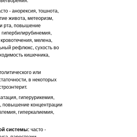
оветворения.
сто - анорексия, тошнота,
утие живота, метеоризм,
ти рта, повышение
 гипербилирубинемия,
 кровотечения, мелена,
льный рефлюкс, сухость во
оходимость кишечника,
толитического или
статочности, в некоторых
строэнтерит.
ратация, гиперурикемия,
я, повышение концентрации
атемия, гиперкалиемия,
ой системы:
часто -
уса, парестезии,