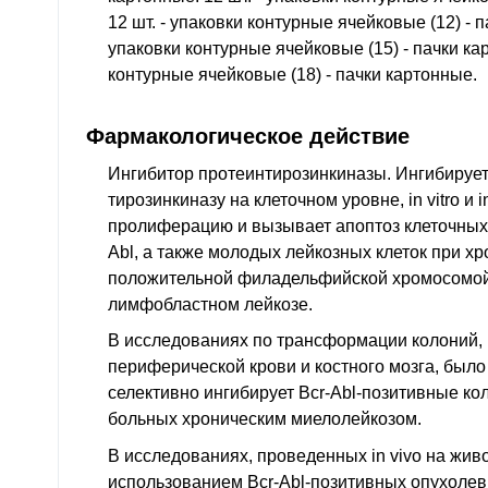
12 шт. - упаковки контурные ячейковые (12) - п
упаковки контурные ячейковые (15) - пачки кар
контурные ячейковые (18) - пачки картонные.
Фармакологическое действие
Ингибитор протеинтирозинкиназы. Ингибирует
тирозинкиназу на клеточном уровне, in vitro и 
пролиферацию и вызывает апоптоз клеточных 
Abl, а также молодых лейкозных клеток при х
положительной филадельфийской хромосомой
лимфобластном лейкозе.
В исследованиях по трансформации колоний,
периферической крови и костного мозга, было
селективно ингибирует Bcr-Abl-позитивные ко
больных хроническим миелолейкозом.
В исследованиях, проведенных in vivo на жив
использованием Bcr-Abl-позитивных опухолевы