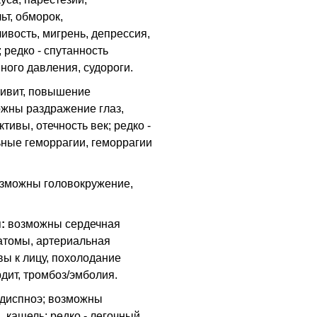
т, обморок,
ивость, мигрень, депрессия,
 редко - спутанность
ного давления, судороги.
тивит, повышение
ожны раздражение глаз,
тивы, отечность век; редко -
ьные геморрагии, геморрагии
зможны головокружение,
:
возможны сердечная
матомы, артериальная
вы к лицу, похолодание
рдит, тромбоз/эмболия.
 диспноэ; возможны
, кашель; редко - легочный