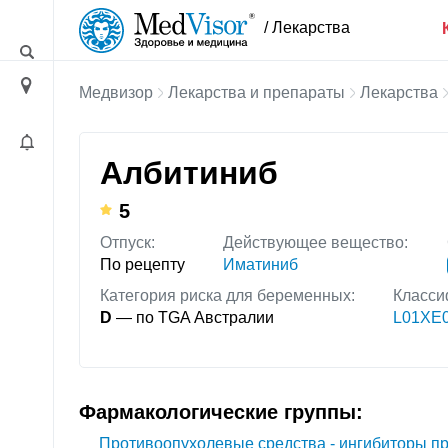
/ Лекарства
Медвизор
Лекарства и препараты
Лекарства
Албитиниб
5
Отпуск:
Действующее вещество:
По рецепту
Иматиниб
Категория риска для беременных:
Класси
D
— по TGA Австралии
L01XE
Фармакологические группы:
Противоопухолевые средства - ингибиторы п