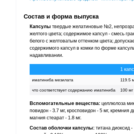
Состав и форма выпуска
Капсулы
твердые желатиновые №2, непрозра
желтого цвета; содержимое капсул - смесь гра
белого с желтоватым оттенком цвета; допуска
содержимого капсул в комки по форме капсул
надавливании.
1 капс
иматиниба мезилата
119.5 
что соответствует содержанию иматиниба
100 мг
Вспомогательные вещества:
целлюлоза микр
повидон - 3.7 мг, кросповидон - 5 мг, кремния 
магния стеарат - 1.8 мг.
Состав оболочки капсулы:
титана диоксид -