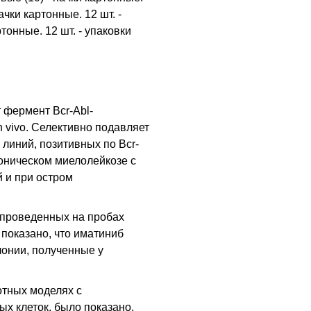
ачки картонные. 12 шт. -
тонные. 12 шт. - упаковки
 фермент Bcr-Abl-
in vivo. Селективно подавляет
линий, позитивных по Bcr-
роническом миелолейкозе с
 и при остром
 проведенных на пробах
 показано, что иматиниб
лонии, полученные у
отных моделях с
х клеток, было показано,