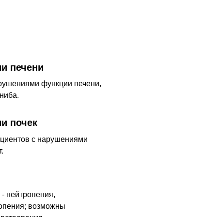
и печени
арушениями функции печени,
ниба.
и почек
ациентов с нарушениями
.
 - нейтропения,
опения; возможны