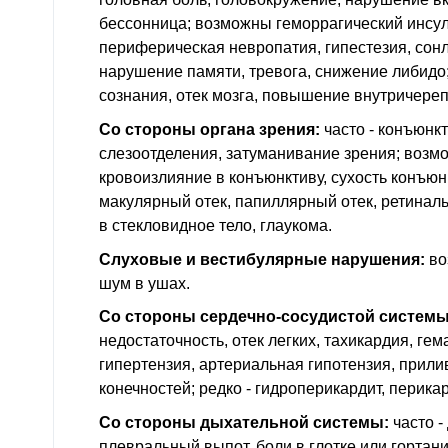
бессонница; возможны геморрагический инсуль
периферическая невропатия, гипестезия, сонл
нарушение памяти, тревога, снижение либидо;
сознания, отек мозга, повышение внутричереп
Со стороны органа зрения:
часто - конъюнк
слезоотделения, затуманивание зрения; возм
кровоизлияние в конъюнктиву, сухость конъюнк
макулярный отек, папиллярный отек, ретинал
в стекловидное тело, глаукома.
Слуховые и вестибулярные нарушения:
во
шум в ушах.
Со стороны сердечно-сосудистой системы
недостаточность, отек легких, тахикардия, ге
гипертензия, артериальная гипотензия, прили
конечностей; редко - гидроперикардит, перика
Со стороны дыхательной системы:
часто -
плевральный выпот, боли в глотке или гортани