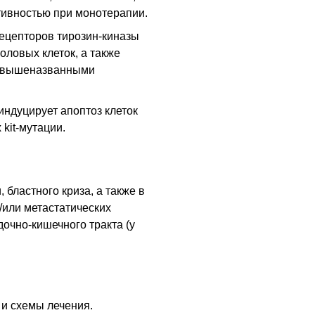
тивностью при монотерапии.
рецепторов тирозин-киназы
оловых клеток, а также
е вышеназванными
индуцирует апоптоз клеток
kit-мутации.
бластного криза, а также в
/или метастатических
очно-кишечного тракта (у
 и схемы лечения.