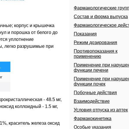
Фармакологические груп
Состав и форма выпуска
Фармакологическое дейс
чные; корпус и крышечка
нул и порошка от белого до
Показания
ется уплотнение
Режим дозирования
ы, легко разрушимые при
Противопоказания к
применению
Применение при наруше
.
функции печени
мг
Применение при наруше
функции почек
Побочные действия
окристаллическая - 48.5 мг,
Взаимодействие
диоксид коллоидный - 1.5 мг,
Условия отпуска из аптек
Фармакокинетика
 1%, краситель железа оксид
Особые указания