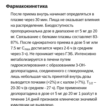
Фармакокинетика
После приема внутрь начинает определяться в
плазме через 30 мин. Пища не оказывает влияния
на распределение. Биодоступность
пропорциональна дозе в диапазоне от 5 мг до 20
мг. Связывание с белками плазмы составляет 83-
87%. После однократного приема в дозе 5 мг или
7.5 мг C
достигается через 2-6 ч (в среднем
max
через 3 ч). Не проникает через ГЭБ. Интенсивно
метаболизируется в печени путем
гидроксилирования с образованием 3-ОН-
дезлоратадина, соединенного с глюкуронидом,
лишь небольшая часть принятой внутрь дозы
выводится почками (<2%) и с калом (<7%). T
–
1/2
20-30 ч (в среднем - 27 ч). При применении
дезлоратадина в дозе от 5 мг до 20 мг 1 раз/сут в
течение 14 дней признаков клинически значимой
кумуляции не выявлено.