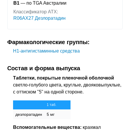
B1
— по TGA Австралии
Классификатор АТХ:
R06AX27 Дезлоратадин
Фармакологические группы:
H1-антигистаминные средства
Состав и форма выпуска
Таблетки, покрытые пленочной оболочкой
светло-голубого цвета, круглые, двояковыпуклые,
с оттиском "5" на одной стороне.
1 таб.
дезлоратадин
5 мг
Вспомогательные вещества:
крахмал