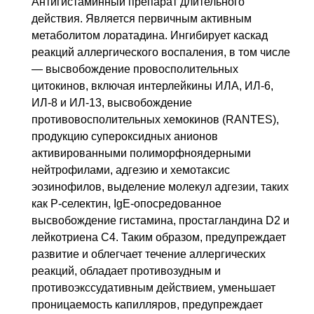
Антигистаминный препарат длительного
действия. Является первичным активным
метаболитом лоратадина. Ингибирует каскад
реакций аллергического воспаления, в том числе
— высвобождение провосполительных
цитокинов, включая интерлейкины ИЛА, ИЛ-6,
ИЛ-8 и ИЛ-13, высвобождение
противовосполительных хемокинов (RANTES),
продукцию супероксидных анионов
активированными полиморфноядерными
нейтрофилами, адгезию и хемотаксис
эозинофилов, выделение молекул адгезии, таких
как Р-селектин, IgE-опосредованное
высвобождение гистамина, простагландина D2 и
лейкотриена C4. Таким образом, предупреждает
развитие и облегчает течение аллергических
реакций, обладает противозудным и
противоэкссудативным действием, уменьшает
проницаемость капилляров, предупреждает