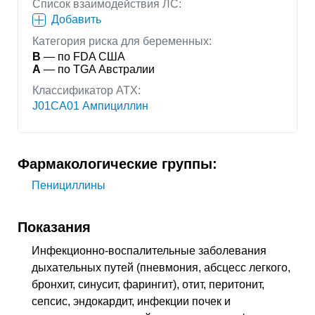
Список взаимодействия ЛС:
Добавить
Категория риска для беременных:
B
— по FDA США
A
— по TGA Австралии
Классификатор АТХ:
J01CA01 Ампициллин
Фармакологические группы:
Пенициллины
Показания
Инфекционно-воспалительные заболевания
дыхательных путей (пневмония, абсцесс легкого,
бронхит, синусит, фарингит), отит, перитонит,
сепсис, эндокардит, инфекции почек и