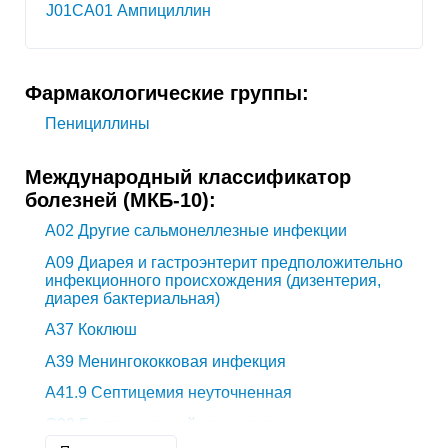
J01CA01 Ампициллин
Фармакологические группы:
Пенициллины
Международный классификатор
болезней (МКБ-10):
A02
Другие сальмонеллезные инфекции
A09
Диарея и гастроэнтерит предположительно
инфекционного происхождения (дизентерия,
диарея бактериальная)
A37
Коклюш
A39
Менингококковая инфекция
A41.9
Септицемия неуточненная
G00
Бактериальный менингит, не
классифицированный в других рубриках