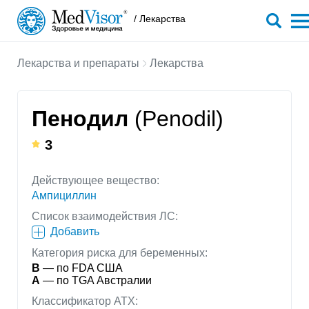
/ Лекарства
Лекарства и препараты
Лекарства
Пенодил
(Penodil)
3
Действующее вещество:
Ампициллин
Список взаимодействия ЛС:
Добавить
Категория риска для беременных:
B
— по FDA США
A
— по TGA Австралии
Классификатор АТХ: