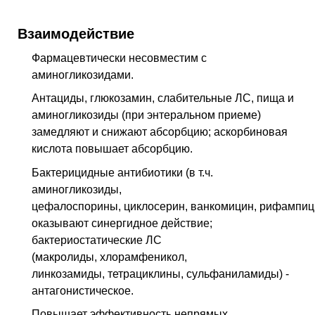
Взаимодействие
Фармацевтически несовместим с
аминогликозидами.
Антациды, глюкозамин, слабительные ЛС, пища и
аминогликозиды (при энтеральном приеме)
замедляют и снижают абсорбцию; аскорбиновая
кислота повышает абсорбцию.
Бактерицидные антибиотики (в т.ч.
аминогликозиды,
цефалоспорины, циклосерин, ванкомицин, рифампиц
оказывают синергидное действие;
бактериостатические ЛС
(макролиды, хлорамфеникол,
линкозамиды, тетрациклины, сульфаниламиды) -
антагонистическое.
Повышает эффективность непрямых