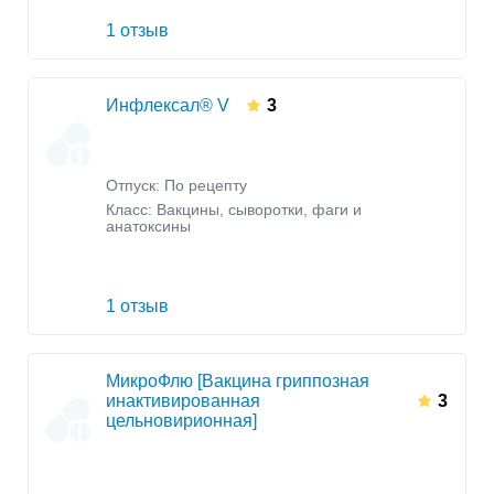
1 отзыв
Инфлексал® V
3
Отпуск: По рецепту
Класс:
Вакцины, сыворотки, фаги и
анатоксины
1 отзыв
МикроФлю [Вакцина гриппозная
инактивированная
3
цельновирионная]