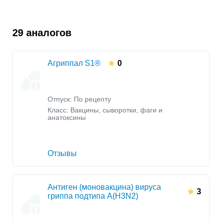
29 аналогов
Агриппал S1®
0
Отпуск: По рецепту
Класс:
Вакцины, сыворотки, фаги и
анатоксины
Отзывы
Антиген (моновакцина) вируса
3
гриппа подтипа А(H3N2)