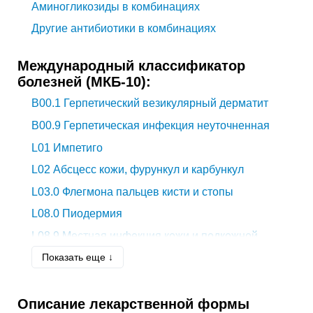
Аминогликозиды в комбинациях
Другие антибиотики в комбинациях
Международный классификатор
болезней (МКБ-10):
B00.1
Герпетический везикулярный дерматит
B00.9
Герпетическая инфекция неуточненная
L01
Импетиго
L02
Абсцесс кожи, фурункул и карбункул
L03.0
Флегмона пальцев кисти и стопы
L08.0
Пиодермия
L08.9
Местная инфекция кожи и подкожной
клетчатки неуточненная
Показать еще ↓
L22
Пеленочный дерматит
L30.3
Инфекционный дерматит
Описание лекарственной формы