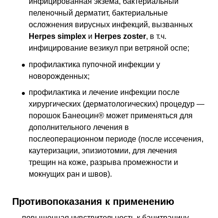
инфицированная экзема, бактериальный
пеленочный дерматит, бактериальные
осложнения вирусных инфекций, вызванных
Herpes simplex
и
Herpes zoster
,
в т.ч.
инфицирование везикул при ветряной оспе;
профилактика пупочной инфекции у
новорожденных;
профилактика и лечение инфекции после
хирургических (дерматологических) процедур —
порошок Банеоцин® может применяться для
дополнительного лечения в
послеоперационном периоде (после иссечения,
каутеризации, эпизиотомии, для лечения
трещин на коже, разрыва промежности и
мокнущих ран и швов).
Противопоказания к применению
повышенная чувствительность к бацитрацину,