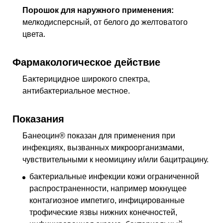
L30.9
Дерматит неуточненный
Порошок для наружного применения:
L73.2
Гидраденит гнойный
мелкодисперсный, от белого до желтоватого
R23.4
Изменения структуры кожи
цвета.
T14.1
Открытая рана неуточненной области тела
Фармакологическое действие
T30
Термические и химические ожоги
неуточненной локализации
Бактерицидное широкого спектра,
T79.3
Посттравматическая раневая инфекция, не
антибактериальное местное
.
классифицированная в других рубриках
T81.4
Инфекция, связанная с процедурой, не
Показания
классифицированная в других рубриках
Банеоцин® показан для применения при
Z94.5
Наличие трансплантированной кожи
инфекциях, вызванных микроорганизмами,
Z100*
КЛАСС XXII Хирургическая практика
чувствительными к неомицину и/или бацитрацину.
бактериальные инфекции кожи ограниченной
распространенности, например мокнущее
контагиозное импетиго, инфицированные
трофические язвы нижних конечностей,