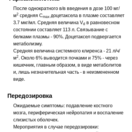
После однократного в/в введения в дозе 100 мг/
2
м
средняя C
доцетаксела в плазме составляет
max
3.7 мкг/мл. Средняя величина V
в равновесном
d
состоянии составляет 113 л. Связывание с
белками плазмы - 90%. Доцетаксел подвергается
метаболизму.
Средняя величина системного клиренса - 21 л/ч/
2
м
. Около 6% выводится почками и 75% - через
кишечник, главным образом, в виде метаболитов
и, лишь незначительная часть - в неизмененном
виде.
Передозировка
Ожидаемые симптомы: подавление костного
мозга, периферическая нейропатия и воспаление
слизистых оболочек.
Мероприятия в случае передозировки: