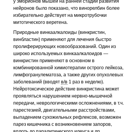
у эмбрионов мышей на ранней стадии развития
нейронов было показано, что винорелбин более
избирательно действует на микротрубочки
митотического веретена.
Природные винкаалкалоиды (винкристин,
винбластин) применяют для лечения быстро
пролиферирующих новообразований. Один из
широко используемых винкаалкалоидов —
винкристин применяют в основном в
комбинированной химиотерапии острого лейкоза,
лимфогранулематоза, а также других опухолевых
заболеваний (вводят
в/в
1 раз в неделю).
Нейротоксическое действие винкристина может
проявляться нарушением нервно-мышечной
передачи, неврологическими осложнениями,
в т.ч.
парестезией, двигательными расстройствами,
выпадением сухожильных рефлексов, возможен
парез кишечника с возникновением запоров,
вплоть до паралитического илеуса и др.