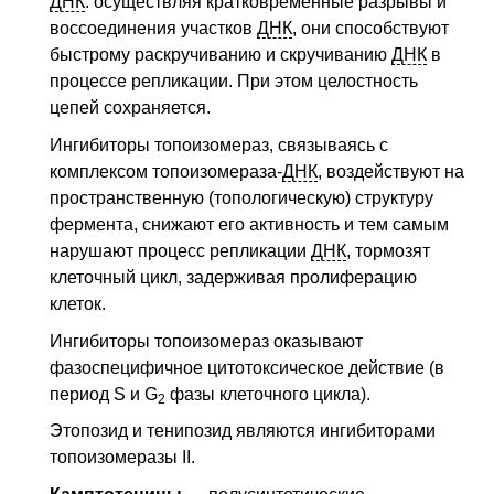
ДНК
: осуществляя кратковременные разрывы и
воссоединения участков
ДНК
, они способствуют
быстрому раскручиванию и скручиванию
ДНК
в
процессе репликации. При этом целостность
цепей сохраняется.
Ингибиторы топоизомераз, связываясь с
комплексом топоизомераза-
ДНК
, воздействуют на
пространственную (топологическую) структуру
фермента, снижают его активность и тем самым
нарушают процесс репликации
ДНК
, тормозят
клеточный цикл, задерживая пролиферацию
клеток.
Ингибиторы топоизомераз оказывают
фазоспецифичное цитотоксическое действие (в
период S и G
фазы клеточного цикла).
2
Этопозид и тенипозид являются ингибиторами
топоизомеразы II.