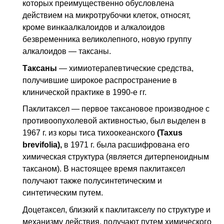
которых преимущественно обусловлена
действием на микротрубочки клеток, относят,
кроме винкаалкалоидов и алкалоидов
безвременника великолепного, новую группу
алкалоидов — таксаны.
Таксаны
— химиотерапевтические средства,
получившие широкое распространение в
клинической практике в 1990-е гг.
Паклитаксел — первое таксановое производное с
противоопухолевой активностью, был выделен в
1967 г. из коры тиса тихоокеанского
(Taxus
brevifolia),
в 1971 г. была расшифрована его
химическая структура (является дитерпеноидным
таксаном). В настоящее время паклитаксел
получают также полусинтетическим и
синтетическим путем.
Доцетаксел, близкий к паклитакселу по структуре и
механизму действия, получают путем химического