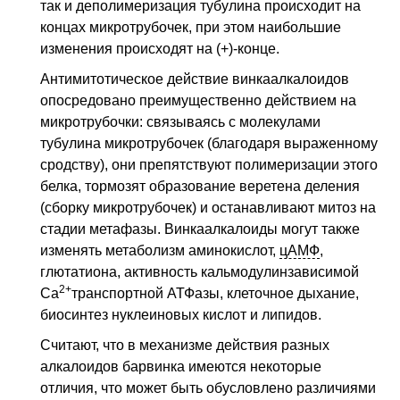
так и деполимеризация тубулина происходит на
концах микротрубочек, при этом наибольшие
изменения происходят на (+)-конце.
Антимитотическое действие винкаалкалоидов
опосредовано преимущественно действием на
микротрубочки: связываясь с молекулами
тубулина микротрубочек (благодаря выраженному
сродству), они препятствуют полимеризации этого
белка, тормозят образование веретена деления
(сборку микротрубочек) и останавливают митоз на
стадии метафазы. Винкаалкалоиды могут также
изменять метаболизм аминокислот,
цАМФ
,
глютатиона, активность кальмодулинзависимой
2+
Ca
транспортной АТФазы, клеточное дыхание,
биосинтез нуклеиновых кислот и липидов.
Считают, что в механизме действия разных
алкалоидов барвинка имеются некоторые
отличия, что может быть обусловлено различиями