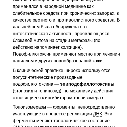
применялся в народной медицине как
слабительное средств при хронических запорах, в
качестве рвотного и противоглистного средства. В
дальнейшем была обнаружена его
цитостатическая активность, проявляющаяся
блокадой митоза на стадии метафазы (по
действию напоминает колхицин).
Подофиллотоксин применяют местно при лечении
папиллом и других новообразований кожи.
В клинической практике широко используются
полусинтетические производные
подофиллотоксина —
эпиподофиллотоксины
(этопозид и тенипозид), по механизму действия
относящиеся к ингибиторам топоизомераз.
Топоизомеразы — ферменты, непосредственно
участвующие в процессе репликации
ДНК
. Эти
ферменты меняют топологическое состояние