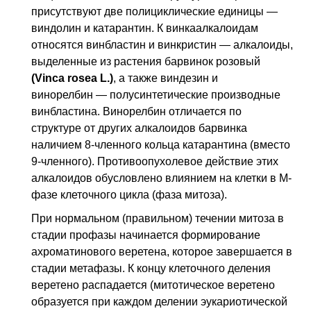
присутствуют две полициклические единицы —
виндолин и катарантин. К винкаалкалоидам
относятся винбластин и винкристин — алкалоиды,
выделенные из растения барвинок розовый
(Vinca rosea L.)
, а также виндезин и
винорелбин — полусинтетические производные
винбластина. Винорелбин отличается по
структуре от других алкалоидов барвинка
наличием 8-членного кольца катарантина (вместо
9-членного). Противоопухолевое действие этих
алкалоидов обусловлено влиянием на клетки в М-
фазе клеточного цикла (фаза митоза).
При нормальном (правильном) течении митоза в
стадии профазы начинается формирование
ахроматинового веретена, которое завершается в
стадии метафазы. К концу клеточного деления
веретено распадается (митотическое веретено
образуется при каждом делении эукариотической