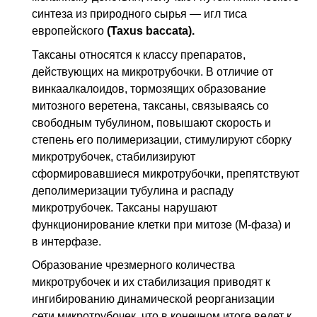
синтеза из природного сырья — игл тиса
европейского
(Taxus baccata).
Таксаны относятся к классу препаратов,
действующих на микротрубочки. В отличие от
винкаалкалоидов, тормозящих образование
митозного веретена, таксаны, связываясь со
свободным тубулином, повышают скорость и
степень его полимеризации, стимулируют сборку
микротрубочек, стабилизируют
сформировавшиеся микротрубочки, препятствуют
деполимеризации тубулина и распаду
микротрубочек. Таксаны нарушают
функционирование клетки при митозе (М-фаза) и
в интерфазе.
Образование чрезмерного количества
микротрубочек и их стабилизация приводят к
ингибированию динамической реорганизации
сети микротрубочек, что в конечном итоге ведет к