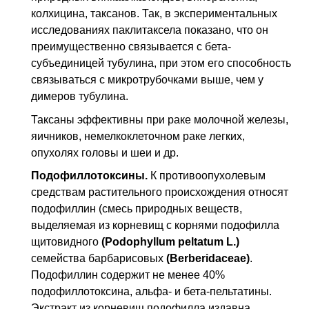
колхицина, таксанов. Так, в экспериментальных
исследованиях паклитаксела показано, что он
преимущественно связывается с бета-
субъединицей тубулина, при этом его способность
связываться с микротрубочками выше, чем у
димеров тубулина.
Таксаны эффективны при раке молочной железы,
яичников, немелкоклеточном раке легких,
опухолях головы и шеи и др.
Подофиллотоксины.
К противоопухолевым
средствам растительного происхождения относят
подофиллин (смесь природных веществ,
выделяемая из корневищ с корнями подофилла
щитовидного
(Podophyllum peltatum L.)
семейства барбарисовых
(Berberidaceae)
.
Подофиллин содержит не менее 40%
подофиллотоксина, альфа- и бета-пельтатины.
Экстракт из корневищ подофилла издавна