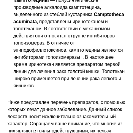
Камптотецины
— полусинтетические
производные алкалоида камптотецина,
выделенного из стеблей кустарника
Camptotheca
acuminata,
представлены иринотеканом и
топотеканом. В соответствии с механизмом
действия они относятся к группе ингибиторов
топоизомераз. В отличие от
эпиподофиллотоксинов, камптотецины являются
ингибиторами топоизомеразы I. В настоящее
время иринотекан является препаратом первой
линии для лечения рака толстой кишки. Топотекан
широко применяется при лечении рака легкого и
яичников.
Ниже представлен перечень препаратов, с помощью
которых лечат данное заболевание. Данный список
лекарств носит исключительно ознакомительный
характер. Обращаем ваше внимание, что многие из
них являются сильнодействующими, их нельзя