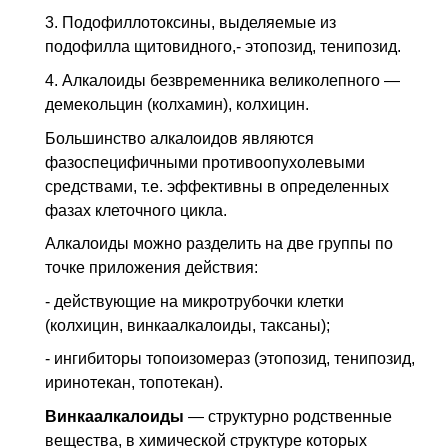
3. Подофиллотоксины, выделяемые из
подофилла щитовидного,- этопозид, тенипозид.
4. Алкалоиды безвременника великолепного —
демекольцин (колхамин), колхицин.
Большинство алкалоидов являются
фазоспецифичными противоопухолевыми
средствами, т.е. эффективны в определенных
фазах клеточного цикла.
Алкалоиды можно разделить на две группы по
точке приложения действия:
- действующие на микротрубочки клетки
(колхицин, винкаалкалоиды, таксаны);
- ингибиторы топоизомераз (этопозид, тенипозид,
иринотекан, топотекан).
Винкаалкалоиды
— структурно родственные
вещества, в химической структуре которых