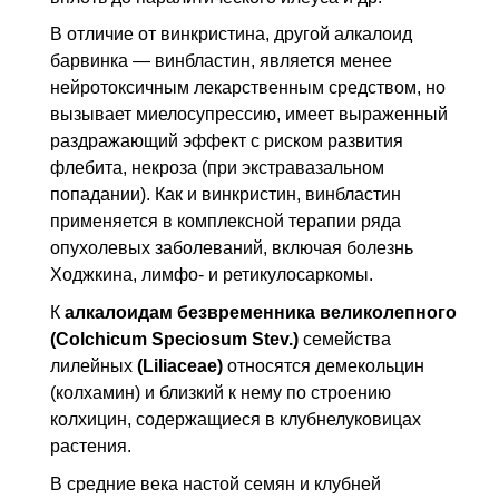
В отличие от винкристина, другой алкалоид
барвинка — винбластин, является менее
нейротоксичным лекарственным средством, но
вызывает миелосупрессию, имеет выраженный
раздражающий эффект с риском развития
флебита, некроза (при экстравазальном
попадании). Как и винкристин, винбластин
применяется в комплексной терапии ряда
опухолевых заболеваний, включая болезнь
Ходжкина, лимфо- и ретикулосаркомы.
К
алкалоидам безвременника великолепного
(Colchicum Speciosum Stev.)
семейства
лилейных
(Liliaceae)
относятся демекольцин
(колхамин) и близкий к нему по строению
колхицин, содержащиеся в клубнелуковицах
растения.
В средние века настой семян и клубней