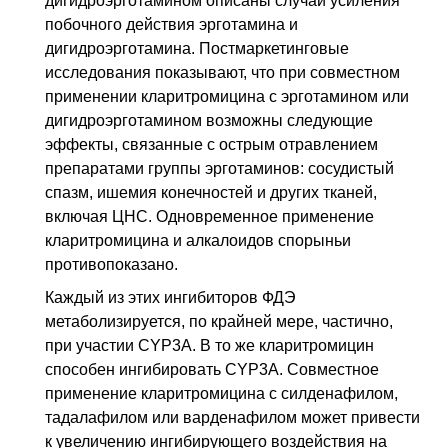
дигидроэрготамином описаны случаи усиления
побочного действия эрготамина и
дигидроэрготамина. Постмаркетинговые
исследования показывают, что при совместном
применении кларитромицина с эрготамином или
дигидроэрготамином возможны следующие
эффекты, связанные с острым отравлением
препаратами группы эрготаминов: сосудистый
спазм, ишемия конечностей и других тканей,
включая ЦНС. Одновременное применение
кларитромицина и алкалоидов спорыньи
противопоказано.
Каждый из этих ингибиторов ФДЭ
метаболизируется, по крайней мере, частично,
при участии CYP3A. В то же кларитромицин
способен ингибировать CYP3A. Совместное
применение кларитромицина с силденафилом,
тадалафилом или варденафилом может привести
к увеличению ингибирующего воздействия на