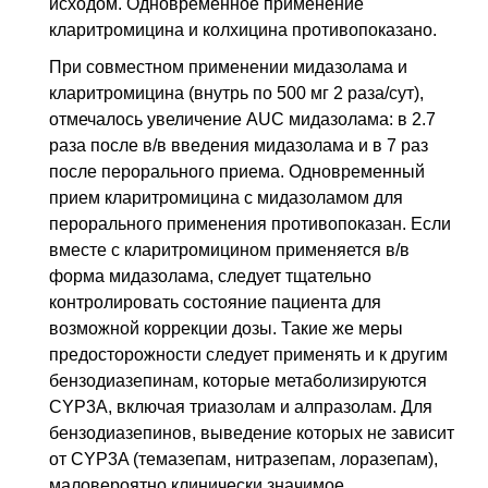
исходом. Одновременное применение
кларитромицина и колхицина противопоказано.
При совместном применении мидазолама и
кларитромицина (внутрь по 500 мг 2 раза/сут),
отмечалось увеличение AUC мидазолама: в 2.7
раза после в/в введения мидазолама и в 7 раз
после перорального приема. Одновременный
прием кларитромицина с мидазоламом для
перорального применения противопоказан. Если
вместе с кларитромицином применяется в/в
форма мидазолама, следует тщательно
контролировать состояние пациента для
возможной коррекции дозы. Такие же меры
предосторожности следует применять и к другим
бензодиазепинам, которые метаболизируются
CYP3A, включая триазолам и алпразолам. Для
бензодиазепинов, выведение которых не зависит
от CYP3A (темазепам, нитразепам, лоразепам),
маловероятно клинически значимое