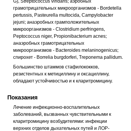
G), Streptococcus viridans; аэробных
грамотрицательных микроорганизмов - Bordetella
pertussis, Pasteurella multocida, Campylobacter
jejuni; анаэробных грамположительных
микроорганизмов - Clostridium perfringens,
Peptococcus niger, Propionibacterium acnes;
анаэробных грамотрицательных
микроорганизмов - Bacteroides melaninogenicus;
спирохет - Borrelia burgdorferi, Treponema pallidum.
Большинство штаммов стафилококков,
резистентных к метициллину и оксациллину,
обладают устойчивостью и к кларитромицину.
Показания
Лечение инфекционно-воспалительных
заболеваний, вызванных чувствительными к
кларитромицину возбудителями: инфекции
верхних отделов дыхательных путей и ЛОР-