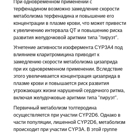
При одновременном применении с
терфенадином возможно замедление скорости
метаболизма терфенадина и повышение его
концентрации в плазме крови, что может привести
к увеличению интервала QT и повышению риска
развития желудочковой аритмии типа "пируэт".
Угнетение активности изофермента CYP3A4 под
влиянием кларитромицина приводит к
замедлению скорости метаболизма цизаприда
при их одновременном применении. Вследствие
этого увеличивается концентрация цизаприда в
плазме крови и повышается риск развития
угрожающих жизни нарушений сердечного ритма,
включая желудочковые аритмии типа "пируэт".
Первичный метаболизм толтеродина
осуществляется при участии CYP2D6. Однако в
части популяции, лишенной CYP2D6, метаболизм
происходит при участии CYP3A. В этой группе