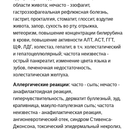
области живота; нечасто - эзофагит,
гастроэзофагеальная рефлюксная болезнь,
гастрит, прокталгия, стоматит, глоссит, вздутие
живота, запор, сухость во рту, отрыжка,
метеоризм, повышение концентрации билирубина
в крови, повышение активности АЛТ, ACT, ГГТ,
ЩФ, ЛДГ, холестаз, гепатит, в т.ч. холестатический
и гепатоцеллюлярный; частота неизвестна -
острый панкреатит, изменение цвета языка и
зубов, печеночная недостаточность,
холестатическая желтуха.
Аллергические реакции:
часто - сыпь; нечасто -
анафилактоидная реакция,
гиперчувствительность, дерматит буллезный, зуд,
крапивница, макуло-папулезная сыпь; частота
неизвестна - анафилактическая реакция,
ангионевротический отек, синдром Стивенса-
Джонсона, токсический эпидермальный некролиз,