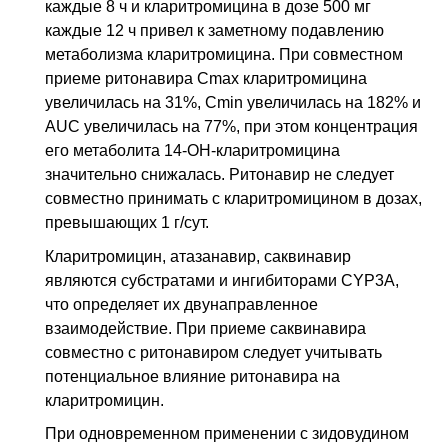
каждые 8 ч и кларитромицина в дозе 500 мг
каждые 12 ч привел к заметному подавлению
метаболизма кларитромицина. При совместном
приеме ритонавира Cmax кларитромицина
увеличилась на 31%, Cmin увеличилась на 182% и
AUC увеличилась на 77%, при этом концентрация
его метаболита 14-ОН-кларитромицина
значительно снижалась. Ритонавир не следует
совместно принимать с кларитромицином в дозах,
превышающих 1 г/сут.
Кларитромицин, атазанавир, саквинавир
являются субстратами и ингибиторами CYP3A,
что определяет их двунаправленное
взаимодействие. При приеме саквинавира
совместно с ритонавиром следует учитывать
потенциальное влияние ритонавира на
кларитромицин.
При одновременном применении с зидовудином