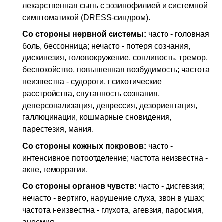
лекарственная сыпь с эозинофилией и системной
симптоматикой (DRESS-синдром).
Со стороны нервной системы:
часто - головная
боль, бессонница; нечасто - потеря сознания,
дискинезия, головокружение, сонливость, тремор,
беспокойство, повышенная возбудимость; частота
неизвестна - судороги, психотические
расстройства, спутанность сознания,
деперсонализация, депрессия, дезориентация,
галлюцинации, кошмарные сновидения,
парестезия, мания.
Со стороны кожных покровов:
часто -
интенсивное потоотделение; частота неизвестна -
акне, геморрагии.
Со стороны органов чувств:
часто - дисгевзия;
нечасто - вертиго, нарушение слуха, звон в ушах;
частота неизвестна - глухота, агевзия, паросмия,
аносмия.