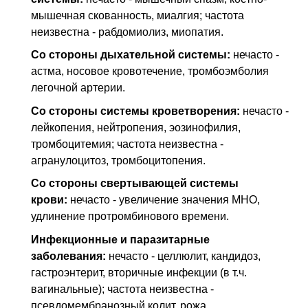
мышечная скованность, миалгия; частота
неизвестна - рабдомиолиз, миопатия.
Со стороны дыхательной системы:
нечасто -
астма, носовое кровотечение, тромбоэмболия
легочной артерии.
Со стороны системы кроветворения:
нечасто -
лейкопения, нейтропения, эозинофилия,
тромбоцитемия; частота неизвестна -
агранулоцитоз, тромбоцитопения.
Со стороны свертывающей системы
крови:
нечасто - увеличение значения MHO,
удлинение протромбинового времени.
Инфекционные и паразитарные
заболевания:
нечасто - целлюлит, кандидоз,
гастроэнтерит, вторичные инфекции (в т.ч.
вагинальные); частота неизвестна -
псевдомембранозный колит, рожа.