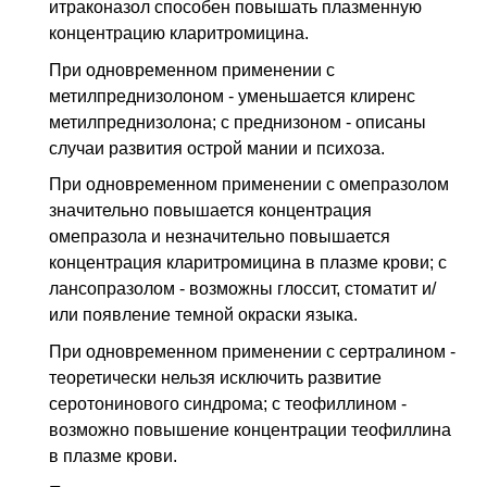
итраконазол способен повышать плазменную
концентрацию кларитромицина.
При одновременном применении с
метилпреднизолоном - уменьшается клиренс
метилпреднизолона; с преднизоном - описаны
случаи развития острой мании и психоза.
При одновременном применении с омепразолом
значительно повышается концентрация
омепразола и незначительно повышается
концентрация кларитромицина в плазме крови; с
лансопразолом - возможны глоссит, стоматит и/
или появление темной окраски языка.
При одновременном применении с сертралином -
теоретически нельзя исключить развитие
серотонинового синдрома; с теофиллином -
возможно повышение концентрации теофиллина
в плазме крови.