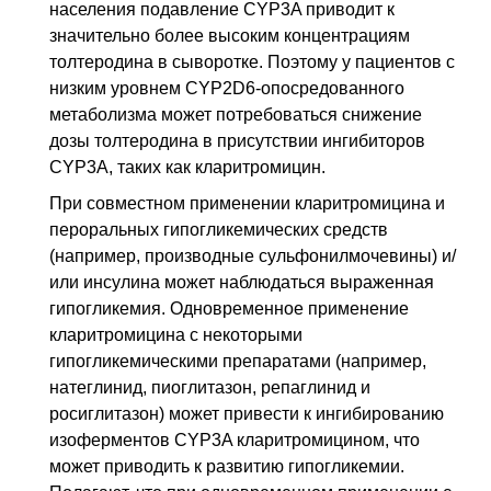
населения подавление CYP3A приводит к
значительно более высоким концентрациям
толтеродина в сыворотке. Поэтому у пациентов с
низким уровнем CYP2D6-опосредованного
метаболизма может потребоваться снижение
дозы толтеродина в присутствии ингибиторов
CYP3А, таких как кларитромицин.
При совместном применении кларитромицина и
пероральных гипогликемических средств
(например, производные сульфонилмочевины) и/
или инсулина может наблюдаться выраженная
гипогликемия. Одновременное применение
кларитромицина с некоторыми
гипогликемическими препаратами (например,
натеглинид, пиоглитазон, репаглинид и
росиглитазон) может привести к ингибированию
изоферментов CYP3A кларитромицином, что
может приводить к развитию гипогликемии.