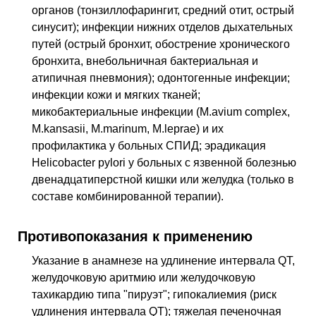
органов (тонзиллофарингит, средний отит, острый
синусит); инфекции нижних отделов дыхательных
путей (острый бронхит, обострение хронического
бронхита, внебольничная бактериальная и
атипичная пневмония); одонтогенные инфекции;
инфекции кожи и мягких тканей;
микобактериальные инфекции (M.avium complex,
M.kansasii, M.marinum, M.leprae) и их
профилактика у больных СПИД; эрадикация
Helicobacter pylori у больных с язвенной болезнью
двенадцатиперстной кишки или желудка (только в
составе комбинированной терапии).
Противопоказания к применению
Указание в анамнезе на удлинение интервала QT,
желудочковую аритмию или желудочковую
тахикардию типа "пируэт"; гипокалиемия (риск
удлинения интервала QT); тяжелая печеночная