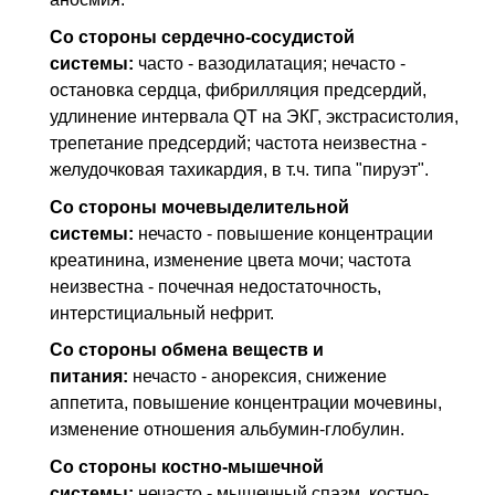
Со стороны сердечно-сосудистой
системы:
часто - вазодилатация; нечасто -
остановка сердца, фибрилляция предсердий,
удлинение интервала QT на ЭКГ, экстрасистолия,
трепетание предсердий; частота неизвестна -
желудочковая тахикардия, в т.ч. типа "пируэт".
Со стороны мочевыделительной
системы:
нечасто - повышение концентрации
креатинина, изменение цвета мочи; частота
неизвестна - почечная недостаточность,
интерстициальный нефрит.
Со стороны обмена веществ и
питания:
нечасто - анорексия, снижение
аппетита, повышение концентрации мочевины,
изменение отношения альбумин-глобулин.
Со стороны костно-мышечной
системы:
нечасто - мышечный спазм, костно-