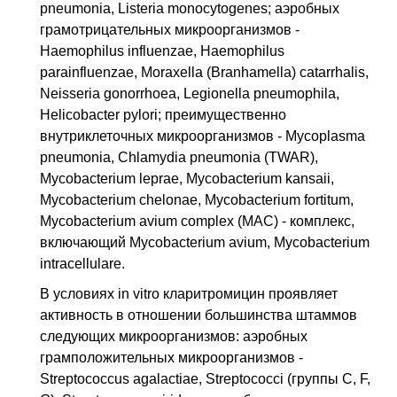
pneumonia, Listeria monocytogenes; аэробных
грамотрицательных микроорганизмов -
Haemophilus influenzae, Haemophilus
parainfluenzae, Moraxella (Branhamella) catarrhalis,
Neisseria gonorrhoea, Legionella pneumophila,
Helicobacter pylori; преимущественно
внутриклеточных микроорганизмов - Mycoplasma
pneumonia, Chlamydia pneumonia (TWAR),
Mycobacterium leprae, Mycobacterium kansaii,
Mycobacterium chelonae, Mycobacterium fortitum,
Mycobacterium avium complex (MAC) - комплекс,
включающий Mycobacterium avium, Mycobacterium
intracellulare.
В условиях in vitro кларитромицин проявляет
активность в отношении большинства штаммов
следующих микроорганизмов: аэробных
грамположительных микроорганизмов -
Streptococcus agalactiae, Streptococci (группы C, F,