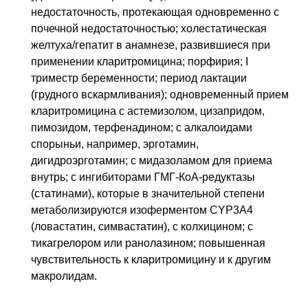
недостаточность, протекающая одновременно с
почечной недостаточностью; холестатическая
желтуха/гепатит в анамнезе, развившиеся при
применении кларитромицина; порфирия; I
триместр беременности; период лактации
(грудного вскармливания); одновременный прием
кларитромицина с астемизолом, цизапридом,
пимозидом, терфенадином; с алкалоидами
спорыньи, например, эрготамин,
дигидроэрготамин; с мидазоламом для приема
внутрь; с ингибиторами ГМГ-КоА-редуктазы
(статинами), которые в значительной степени
метаболизируются изоферментом CYP3A4
(ловастатин, симвастатин), с колхицином; с
тикагрелором или ранолазином; повышенная
чувствительность к кларитромицину и к другим
макролидам.