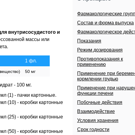
Фармакологические груп
Состав и форма выпуска
Фармакологическое дейс
для внутрисосудистого и
ессованной массы или
Показания
ета.
Режим дозирования
Противопоказания к
1 фл.
применению
 вещество)
50 мг
Применение при беремен
кормлении грудью
драт - 100 мг.
Применение при наруше
функции печени
л (1) - пачки картонные.
мл (10) - коробки картонные
Побочные действия
Взаимодействие
мл (25) - коробки картонные
Условия хранения
Срок годности
мл (50) - коробки картонные