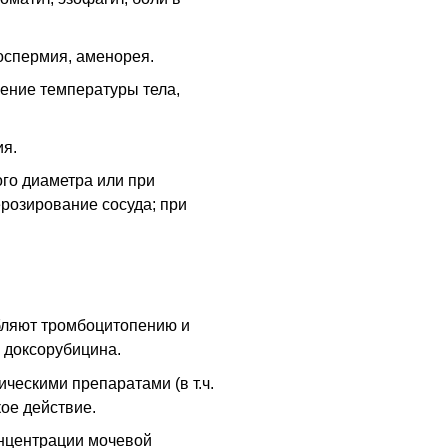
оспермия, аменорея.
ение температуры тела,
ия.
го диаметра или при
ерозирование сосуда; при
бляют тромбоцитопению и
 доксорубицина.
ческими препаратами (в т.ч.
кое действие.
нцентрации мочевой