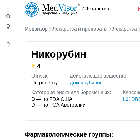
/ Лекарства
Медвизор
Лекарства и препараты
Лекарства
Никорубин
4
Отпуск:
Действующее вещество:
По рецепту
Доксорубицин
Категория риска для беременных:
Класси
D
— по FDA США
L01DB0
D
— по TGA Австралии
Фармакологические группы: