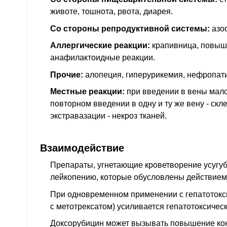
животе, тошнота, рвота, диарея.
Со стороны репродуктивной системы:
азо
Аллергические реакции:
крапивница, повыш
анафилактоидные реакции.
Прочие:
алопеция, гиперурикемия, нефропат
Местные реакции:
при введении в вены мало
повторном введении в одну и ту же вену - скл
экстравазации - некроз тканей.
Взаимодействие
Препараты, угнетающие кроветворение усугу
лейкопению, которые обусловлены действием
При одновременном применении с гепатотокси
с метотрексатом) усиливается гепатотоксичес
Доксорубицин может вызывать повышение ко