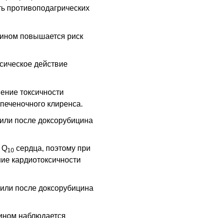
ть противоподагрических
ином повышается риск
сическое действие
ение токсичности
печеночного клиренса.
или после доксорубицина
 Q
сердца, поэтому при
10
ие кардиотоксичности
или после доксорубицина
ином наблюдается