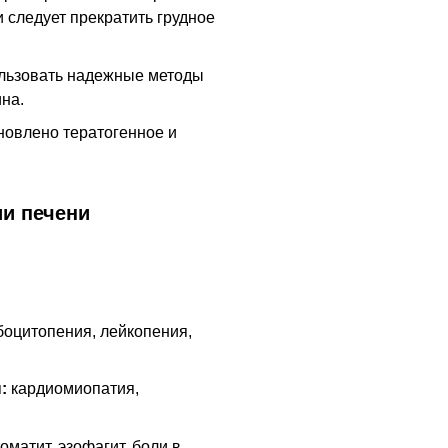
 следует прекратить грудное
льзовать надежные методы
на.
новлено тератогенное и
и печени
оцитопения, лейкопения,
:
кардиомиопатия,
оматит, эзофагит, боли в