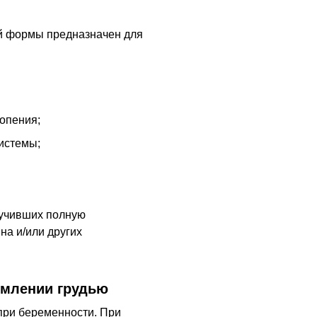
й формы предназначен для
топения;
системы;
лучивших полную
на и/или других
рмлении грудью
при беременности. При