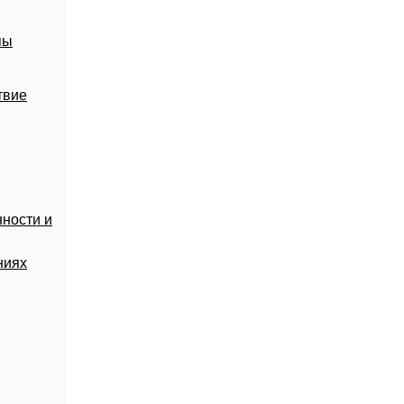
пы
твие
ности и
ниях