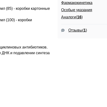
Фармакокинетика
мл (85) - коробки картонные
Особые указания
Аналоги(
16
)
л (100) - коробки
Отзывы
(
1
)
циклиновых антибиотиков.
и ДНК и подавлении синтеза