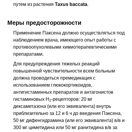
путем из растения
Taxus baccata
.
Меры предосторожности
Применение Паксена должно осуществляться под
наблюдением врача, имеющего опыт работы с
противоопухолевыми химиотерапевтическими
препаратами.
Для предупреждения тяжелых реакций
повышенной чувствительности всем больным
должна проводиться премедикация с
использованием глюкокортикоидов,
антигистаминных препаратов и антагонистов
гистаминовых H
-рецепторов: 20 мг
2
дексаметазона (или его эквивалента) внутрь
приблизительно за 12 и 6 ч до введения Паксена,
50 мг дифенгидрамина (или его эквивалента)
в/в
и
300 мг циметидина или 50 мг ранитидина
в/в
за