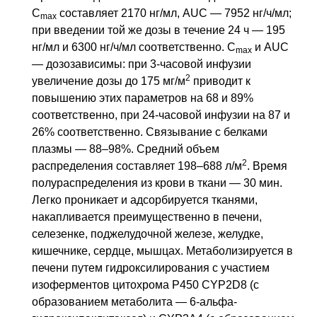
C
составляет 2170 нг/мл, AUC — 7952 нг/ч/мл;
max
при введении той же дозы в течение 24 ч — 195
нг/мл и 6300 нг/ч/мл соответственно.
C
и AUC
max
— дозозависимы: при 3-часовой инфузии
2
увеличение дозы до 175 мг/м
приводит к
повышению этих параметров на 68 и 89%
соответственно, при 24-часовой инфузии на 87 и
26% соответственно. Связывание с белками
плазмы — 88–98%. Средний объем
2
распределения составляет 198–688 л/м
. Время
полураспределения из крови в ткани — 30 мин.
Легко проникает и адсорбируется тканями,
накапливается преимущественно в печени,
селезенке, поджелудочной железе, желудке,
кишечнике, сердце, мышцах. Метаболизируется в
печени путем гидроксилирования с участием
изоферментов цитохрома P450
CYP2D8
(с
образованием метаболита — 6-альфа-