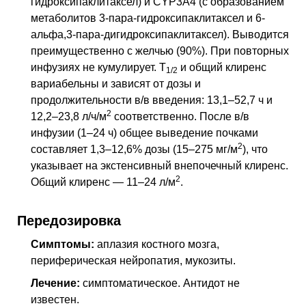
гидроксипаклитаксел) и
CYP3A4
(с образованием
метаболитов 3-пара-гидроксипаклитаксел и 6-
альфа,3-пара-дигидроксипаклитаксел). Выводится
преимущественно с желчью (90%). При повторных
инфузиях не кумулирует.
Т
и общий клиренс
1/2
вариабельны и зависят от дозы и
продолжительности
в/в
введения: 13,1–52,7 ч и
2
12,2–23,8 л/ч/м
соответственно. После
в/в
инфузии (1–24 ч) общее выведение почками
2
составляет 1,3–12,6% дозы (15–275 мг/м
), что
указывает на экстенсивный внепочечный клиренс.
2
Общий клиренс — 11–24 л/м
.
Передозировка
Симптомы:
аплазия костного мозга,
периферическая нейропатия, мукозиты.
Лечение:
симптоматическое. Антидот не
известен.