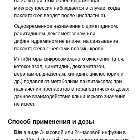
на 20% (при этом более выраженная
миелосупрессия наблюдается в случае, когда
паклитаксел вводят после цисплатина).
Одновременное назначение с циметидином,
ранитидином, дексаметазоном или
дифенгидрамином не влияет на связывание
паклитаксела с белками плазмы крови.
Ингибиторы микросомального окисления (
в т.ч.
кетоконазол, циметидин, дексаметазон,
верапамил, диазепам, хинидин, циклоспорин и
др.) подавляют метаболизм паклитаксела; при
назначении препаратов в терапевтических дозах
данное взаимодействие клинического значения
не имеет.
Способ применения и дозы
В/в
в виде 3-часовой или 24-часовой инфузии в
2
дозе 135–175 мг/м
с интервалом между курсами