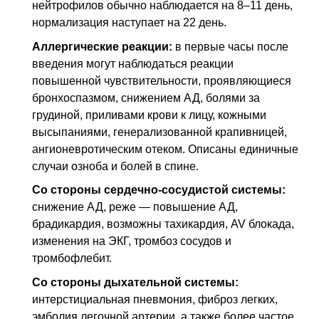
нейтрофилов обычно наблюдается на 8–11 день,
нормализация наступает на 22 день.
Аллергические реакции:
в первые часы после
введения могут наблюдаться реакции
повышенной чувствительности, проявляющиеся
бронхоспазмом, снижением
АД
, болями за
грудиной, приливами крови к лицу, кожными
высыпаниями, генерализованной крапивницей,
ангионевротическим отеком. Описаны единичные
случаи озноба и болей в спине.
Со стороны сердечно-сосудистой системы:
снижение
АД
, реже — повышение
АД
,
брадикардия, возможны тахикардия,
AV
блокада,
изменения на
ЭКГ
, тромбоз сосудов и
тромбофлебит.
Со стороны дыхательной системы:
интерстициальная пневмония, фиброз легких,
эмболия легочной артерии, а также более частое