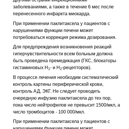
заболеваниями, а также в течение 6 мес после
перенесенного инфаркта миокарда.
При применении паклитаксела у пациентов с
нарушениями функции печени может
потребоваться коррекция режима дозирования.
Для предупреждения возникновения реакций
гиперчувствительности всем больным должна
быть проведена премедикация (ГКС, блокаторы
гистаминовых H
- и H
-рецепторов).
1
2
В процессе лечения необходим систематический
контроль картины периферической крови,
контроль АД, ЭКГ. Не следует проводить
очередную инфузию паклитаксела до тех пор,
пока число нейтрофилов не превысит 1500/мкл, а
число тромбоцитов - 100 000/мкл.
При применении паклитаксела у пациентов с
нарушениями функции печени может