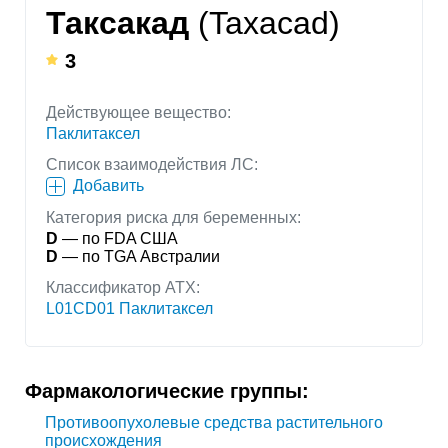
Таксакад
(Taxacad)
3
Действующее вещество:
Паклитаксел
Список взаимодействия ЛС:
Добавить
Категория риска для беременных:
D
— по FDA США
D
— по TGA Австралии
Классификатор АТХ:
L01CD01 Паклитаксел
Фармакологические группы:
Противоопухолевые средства растительного
происхождения