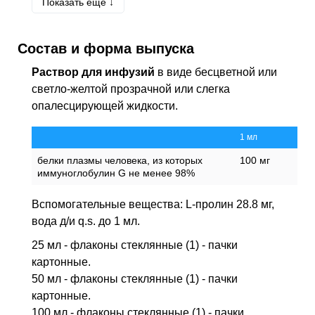
Показать еще ↓
D80
Иммунодефициты с преимущественной
недостаточностью антител
D80.0
Наследственная гипогаммаглобулинемия
Состав и форма выпуска
D81
Комбинированные иммунодефициты
Раствор для инфузий
в виде бесцветной или
D82.0
Синдром Вискотта-Олдрича
светло-желтой прозрачной или слегка
опалесцирующей жидкости.
D84.9
Иммунодефицит неуточненный
G37.9
Демиелинизирующая болезнь центральной
1 мл
нервной системы неуточненная
белки плазмы человека, из которых
100 мг
G61.0
Синдром Гийена-Барре
иммуноглобулин G не менее 98%
M30.3
Слизисто-кожный лимфонодулярный
синдром [Кавасаки]
Вспомогательные вещества: L-пролин 28.8 мг,
вода д/и q.s. до 1 мл.
Z94.8
Наличие другого трансплантированного
органа или ткани
25 мл - флаконы стеклянные (1) - пачки
Z100*
КЛАСС XXII Хирургическая практика
картонные.
50 мл - флаконы стеклянные (1) - пачки
картонные.
100 мл - флаконы стеклянные (1) - пачки