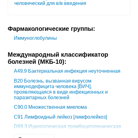
человеческий для в/в введения
Фармакологические группы:
Иммуноглобулины
Международный классификатор
болезней (МКБ-10):
A49.9
Бактериальная инфекция неуточненная
B20
Болезнь, вызванная вирусом
иммунодефицита человека [ВИЧ],
проявляющаяся в виде инфекционных и
паразитарных болезней
C90.0
Множественная миелома
C91
Лимфоидный лейкоз [лимфолейкоз]
D69.3
Идиопатическая тромбоцитопеническая
пурпура