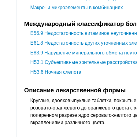
Макро- и микроэлементы в комбинациях
Международный классификатор боле
E56.9
Недостаточность витаминов неуточнен
E61.8
Недостаточность других уточненных эл
E83.9
Нарушение минерального обмена неут
H53.1
Субъективные зрительные расстройств
H53.6
Ночная слепота
Описание лекарственной формы
Круглые, двояковыпуклые таблетки, покрытые
розовато-оранжевого до оранжевого цвета с 
поперечном разрезе ядро серовато-желтого ц
вкраплениями различного цвета.