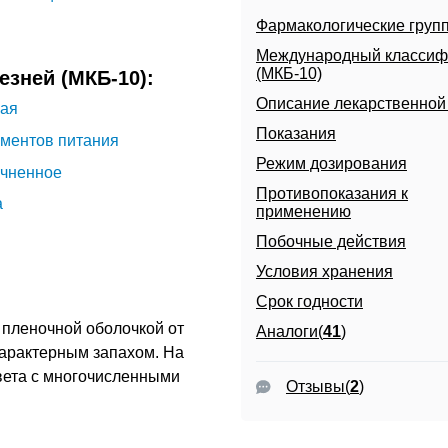
Фармакологические груп
Международный классиф
(МКБ-10)
зней (МКБ-10):
Описание лекарственно
ная
Показания
ементов питания
Режим дозирования
очненное
Противопоказания к
а
применению
Побочные действия
Условия хранения
Срок годности
 пленочной оболочкой от
Аналоги(
41
)
характерным запахом. На
вета с многочисленными
Отзывы
(
2
)