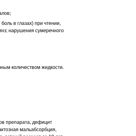
алов;
боль в глазах) при чтении,
инз; нарушения сумеречного
чным количеством жидкости.
ов препарата, дефицит
актозная мальабсорбция,