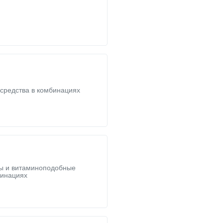
средства в комбинациях
ы и витаминоподобные
бинациях