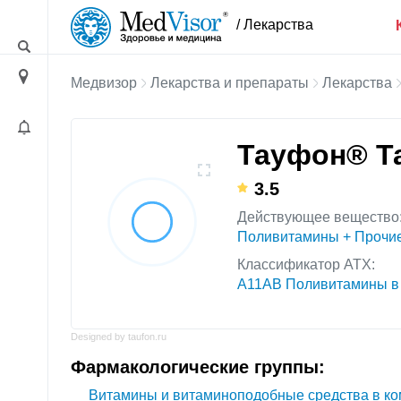
/ Лекарства
Медвизор
Лекарства и препараты
Лекарства
Тауфон® Т
3.5
Действующее вещество
Поливитамины + Прочи
Классификатор АТХ:
A11AB Поливитамины в 
Designed by taufon.ru
Фармакологические группы:
Витамины и витаминоподобные средства в к