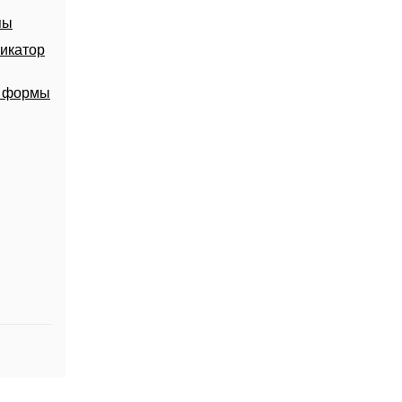
пы
икатор
й формы