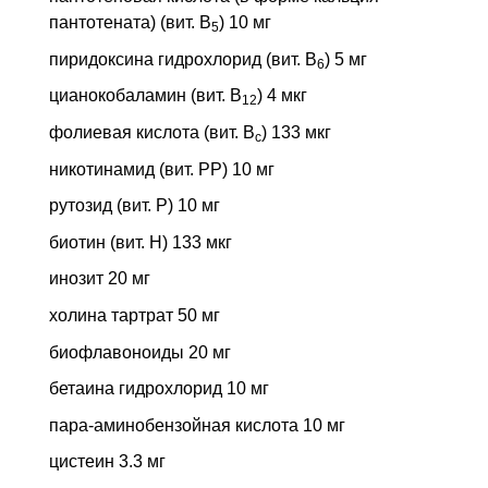
пантотената) (вит. B
) 10 мг
5
пиридоксина гидрохлорид (вит. B
) 5 мг
6
цианокобаламин (вит. B
) 4 мкг
12
фолиевая кислота (вит. B
) 133 мкг
c
никотинамид (вит. PP) 10 мг
рутозид (вит. P) 10 мг
биотин (вит. H) 133 мкг
инозит 20 мг
холина тартрат 50 мг
биофлавоноиды 20 мг
бетаина гидрохлорид 10 мг
пара-аминобензойная кислота 10 мг
цистеин 3.3 мг