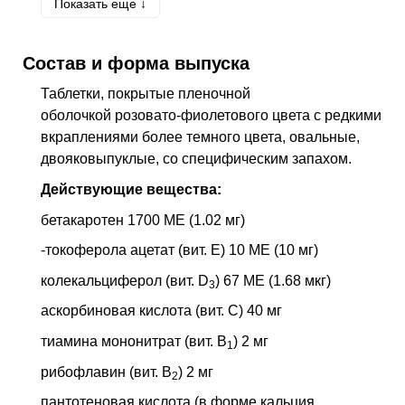
Показать еще ↓
неуточненное
Z97.3
Наличие очков и контактных линз
Состав и форма выпуска
Z100*
КЛАСС XXII Хирургическая практика
Таблетки, покрытые пленочной
оболочкой розовато-фиолетового цвета с редкими
вкраплениями более темного цвета, овальные,
двояковыпуклые, со специфическим запахом.
Действующие вещества:
бетакаротен 1700 МЕ (1.02 мг)
-токоферола ацетат (вит. E) 10 МЕ (10 мг)
колекальциферол (вит. D
) 67 МЕ (1.68 мкг)
3
аскорбиновая кислота (вит. C) 40 мг
тиамина мононитрат (вит. B
) 2 мг
1
рибофлавин (вит. B
) 2 мг
2
пантотеновая кислота (в форме кальция