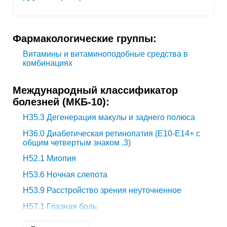
Фармакологические группы:
Витамины и витаминоподобные средства в
комбинациях
Международный классификатор
болезней (МКБ-10):
H35.3
Дегенерация макулы и заднего полюса
H36.0
Диабетическая ретинопатия (E10-E14+ с
общим четвертым знаком .3)
H52.1
Миопия
H53.6
Ночная слепота
H53.9
Расстройство зрения неуточненное
H57.1
Глазная боль
H57.9
Нарушение глаза и придаточного аппарата