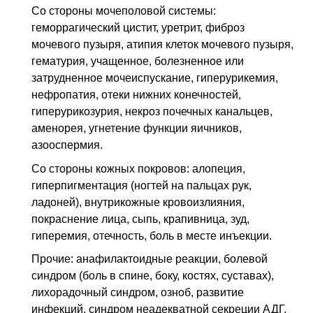
Со стороны мочеполовой системы:
геморрагический цистит, уретрит, фиброз
мочевого пузыря, атипия клеток мочевого пузыря,
гематурия, учащенное, болезненное или
затрудненное мочеиспускание, гиперурикемия,
нефропатия, отеки нижних конечностей,
гиперурикозурия, некроз почечных канальцев,
аменорея, угнетение функции яичников,
азооспермия.
Со стороны кожных покровов: алопеция,
гиперпигментация (ногтей на пальцах рук,
ладоней), внутрикожные кровоизлияния,
покраснение лица, сыпь, крапивница, зуд,
гиперемия, отечность, боль в месте инъекции.
Прочие: анафилактоидные реакции, болевой
синдром (боль в спине, боку, костях, суставах),
лихорадочный синдром, озноб, развитие
инфекций, синдром неадекватной секреции АДГ,