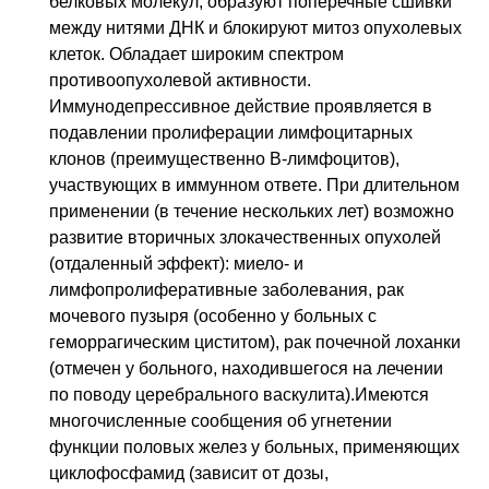
белковых молекул, образуют поперечные сшивки
между нитями ДНК и блокируют митоз опухолевых
клеток. Обладает широким спектром
противоопухолевой активности.
Иммунодепрессивное действие проявляется в
подавлении пролиферации лимфоцитарных
клонов (преимущественно B-лимфоцитов),
участвующих в иммунном ответе. При длительном
применении (в течение нескольких лет) возможно
развитие вторичных злокачественных опухолей
(отдаленный эффект): миело- и
лимфопролиферативные заболевания, рак
мочевого пузыря (особенно у больных с
геморрагическим циститом), рак почечной лоханки
(отмечен у больного, находившегося на лечении
по поводу церебрального васкулита).Имеются
многочисленные сообщения об угнетении
функции половых желез у больных, применяющих
циклофосфамид (зависит от дозы,