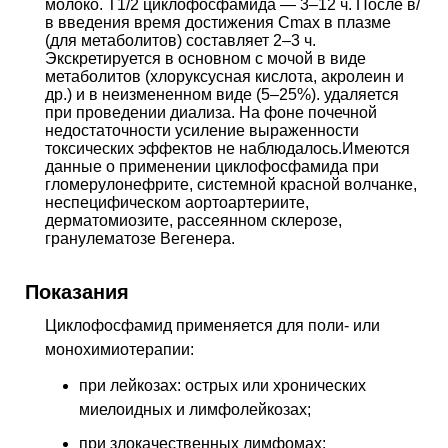
молоко. Т1/2 циклофосфамида — 3–12 ч. После в/
в введения время достижения Cmax в плазме
(для метаболитов) составляет 2–3 ч.
Экскретируется в основном с мочой в виде
метаболитов (хлоруксусная кислота, акролеин и
др.) и в неизмененном виде (5–25%). удаляется
при проведении диализа. На фоне почечной
недостаточности усиление выраженности
токсических эффектов не наблюдалось.Имеются
данные о применении циклофосфамида при
гломерулонефрите, системной красной волчанке,
неспецифическом аортоартериите,
дерматомиозите, рассеянном склерозе,
гранулематозе Вегенера.
Показания
Циклофосфамид применяется для поли- или
монохимиотерапии:
при лейкозах: острых или хронических
миелоидных и лимфолейкозах;
при злокачественных лимфомах: