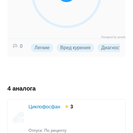
Designed by pexels
0
Легкие
Вред курения
Диагностика
4 аналога
Циклофосфан
3
Отпуск: По рецепту