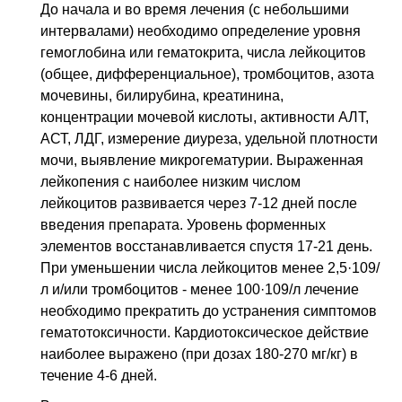
До начала и во время лечения (с небольшими
интервалами) необходимо определение уровня
гемоглобина или гематокрита, числа лейкоцитов
(общее, дифференциальное), тромбоцитов, азота
мочевины, билирубина, креатинина,
концентрации мочевой кислоты, активности АЛТ,
АСТ, ЛДГ, измерение диуреза, удельной плотности
мочи, выявление микрогематурии. Выраженная
лейкопения с наиболее низким числом
лейкоцитов развивается через 7-12 дней после
введения препарата. Уровень форменных
элементов восстанавливается спустя 17-21 день.
При уменьшении числа лейкоцитов менее 2,5·109/
л и/или тромбоцитов - менее 100·109/л лечение
необходимо прекратить до устранения симптомов
гематотоксичности. Кардиотоксическое действие
наиболее выражено (при дозах 180-270 мг/кг) в
течение 4-6 дней.