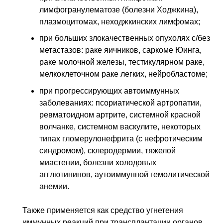
лимфогранулематозе (болезни Ходжкина),
плазмоцитомах, неходжкинских лимфомах;
при больших злокачественных опухолях с/без
метастазов: раке яичников, саркоме Юинга,
раке молочной железы, тестикулярном раке,
мелкоклеточном раке легких, нейробластоме;
при прогрессирующих автоиммунных
заболеваниях: псориатической артропатии,
ревматоидном артрите, системной красной
волчанке, системном васкулите, некоторых
типах гломерулонефрита (с нефротическим
синдромом), склеродермии, тяжелой
миастении, болезни холодовых
агглютининов, аутоиммунной гемолитической
анемии.
Также применяется как средство угнетения
иммунных реакций при трансплантации органов.