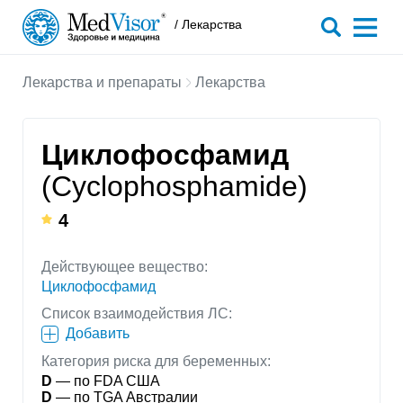
/ Лекарства
Лекарства и препараты
Лекарства
Циклофосфамид
(Cyclophosphamide)
4
Действующее вещество:
Циклофосфамид
Список взаимодействия ЛС:
Добавить
Категория риска для беременных:
D
— по FDA США
D
— по TGA Австралии