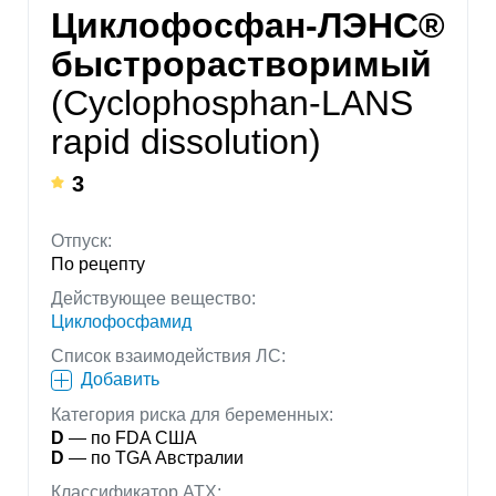
Циклофосфан-ЛЭНС®
быстрорастворимый
(Cyclophosphan-LANS
rapid dissolution)
3
Отпуск:
По рецепту
Действующее вещество:
Циклофосфамид
Список взаимодействия ЛС:
Добавить
Категория риска для беременных:
D
— по FDA США
D
— по TGA Австралии
Классификатор АТХ: