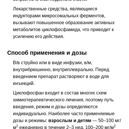
Лекарственные средства, являющиеся
индукторами микросомальных ферментов,
вызывают повышенное образование активных
метаболитов циклофосфамида, что приводит к
усилению его действия.
Способ применения и дозы
В/в струйно или в виде инфузии,
в/м
,
внутрибрюшинно, внутриплеврально. Перед
введением препарат растворяют в воде для
инъекций.
Циклофосфан входит в состав многих схем
химиотерапевтического лечения, поэтому путь
введения, режим и дозы определяются
индивидуально. Наиболее часто применяемые
дозы и режимы:
взрослым и детям
— 50–100 мг/
2
2
м
ежедневно в течение 2–3
нед
, 100–200 мг/м