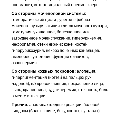
пневмонит, интерстициальный пневмосклероз.
Со стороны мочеполовой системы:
геморрагический цистит, уретрит, фиброз
мочевого пузыря, атипия клеток мочевого пузыря,
гематурия, учащенное, болезненное или
затрудненное мочеиспускание, гиперурикемия,
нефропатия, отеки нижних конечностей,
гиперурикозурия, некроз почечных канальцев,
аменорея, угнетение функции яичников,
азооспермия.
Со стороны кожных покровов:
алопеция,
гиперпигментация (ногтей на пальцах рук,
ладоней),
в/к
кровоизлияния, покраснение лица,
сыпь, крапивница, зуд, гиперемия, отечность, боль
в месте инъекции.
Прочие:
анафилактоидные реакции, болевой
синдром (боль в спине, боку, костях, суставах),