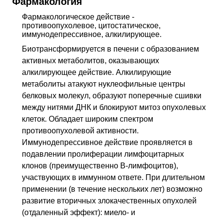
Фармакология
C69.2
Злокачественное новообразование
Фармакологическое действие
-
сетчатки
противоопухолевое, цитостатическое,
иммунодепрессивное, алкилирующее
.
C81
Болезнь Ходжкина [лимфогранулематоз]
Биотрансформируется в печени с образованием
C83
Диффузная неходжкинская лимфома
активных метаболитов, оказывающих
C83.3
Крупноклеточная (диффузная)
алкилирующее действие. Алкилирующие
неходжкинская лимфома
метаболиты атакуют нуклеофильные центры
C84.0
Грибовидный микоз
белковых молекул, образуют поперечные сшивки
C85.0
Лимфосаркома
между нитями
ДНК
и блокируют митоз опухолевых
клеток. Обладает широким спектром
C85.9
Неходжкинская лимфома неуточненного
типа
противоопухолевой активности.
Иммунодепрессивное действие проявляется в
C90.0
Множественная миелома
подавлении пролиферации лимфоцитарных
C91.0
Острый лимфобластный лейкоз
клонов (преимущественно B-лимфоцитов),
C91.1
Хронический лимфоцитарный лейкоз
участвующих в иммунном ответе. При длительном
применении (в течение нескольких лет) возможно
C92.0
Острый миелоидный лейкоз
развитие вторичных злокачественных опухолей
C92.1
Хронический миелоидный лейкоз
(отдаленный эффект): миело- и