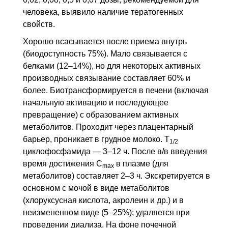
человека, выявило наличие тератогенных
свойств.
Хорошо всасывается после приема внутрь
(биодоступность 75%). Мало связывается с
белками (12–14%), но для некоторых активных
производных связывание составляет 60% и
более. Биотрансформируется в печени (включая
начальную активацию и последующее
превращение) с образованием активных
метаболитов. Проходит через плацентарный
барьер, проникает в грудное молоко.
Т
1/2
циклофосфамида — 3–12 ч. После
в/в
введения
время достижения
C
в плазме (для
max
метаболитов) составляет 2–3 ч. Экскретируется в
основном с мочой в виде метаболитов
(хлоруксусная кислота, акролеин и др.) и в
неизмененном виде (5–25%); удаляется при
проведении диализа. На фоне почечной