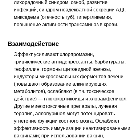
лихорадочный синдром, озноб, развитие
инфекций, синдром неадекватной секреции
АДГ
,
микседема (отечность губ), гипергликемия,
повышение активности трансаминаз в крови.
Взаимодействие
Эффект усиливают хлорпромазин,
трициклические антидепрессанты, барбитураты,
теофиллин, гормоны щитовидной железы,
индукторы микросомальных ферментов печени
(повышают образование алкилирующих
метаболитов), ослабляют (
в т.ч.
токсическое
действие) — глюкокортикоиды и хлорамфеникол.
Другие миелотоксичные препараты, лучевая
терапия, аллопуринол могут потенцировать
угнетение функции костного мозга. Ослабляет
эффективность иммунизации инактивированными
вакцинами; при использовании вакцин,