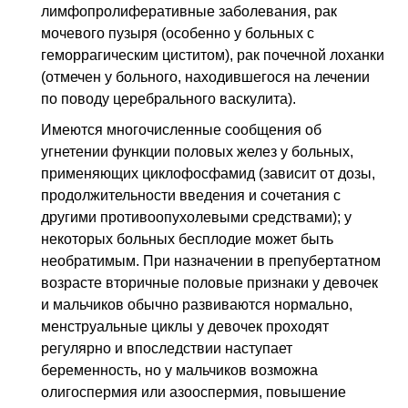
N04
Нефротический синдром
лимфопролиферативные заболевания, рак
мочевого пузыря (особенно у больных с
геморрагическим циститом), рак почечной лоханки
(отмечен у больного, находившегося на лечении
по поводу церебрального васкулита).
Имеются многочисленные сообщения об
угнетении функции половых желез у больных,
применяющих циклофосфамид (зависит от дозы,
продолжительности введения и сочетания с
другими противоопухолевыми средствами); у
некоторых больных бесплодие может быть
необратимым. При назначении в препубертатном
возрасте вторичные половые признаки у девочек
и мальчиков обычно развиваются нормально,
менструальные циклы у девочек проходят
регулярно и впоследствии наступает
беременность, но у мальчиков возможна
олигоспермия или азооспермия, повышение