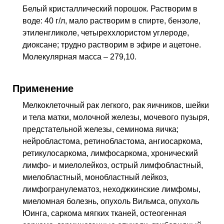
Белый кристаллический порошок. Растворим в
воде: 40 г/л, мало растворим в спирте, бензоле,
этиленгликоле, четыреххлористом углероде,
диоксане; трудно растворим в эфире и ацетоне.
Молекулярная масса – 279,10.
Применение
Мелкоклеточный рак легкого, рак яичников, шейки
и тела матки, молочной железы, мочевого пузыря,
предстательной железы, семинома яичка;
нейробластома, ретинобластома, ангиосаркома,
ретикулосаркома, лимфосаркома, хронический
лимфо- и миелолейкоз, острый лимфобластный,
миелобластный, монобластный лейкоз,
лимфогранулематоз, неходжкинские лимфомы,
миеломная болезнь, опухоль Вильмса, опухоль
Юинга, саркома мягких тканей, остеогенная