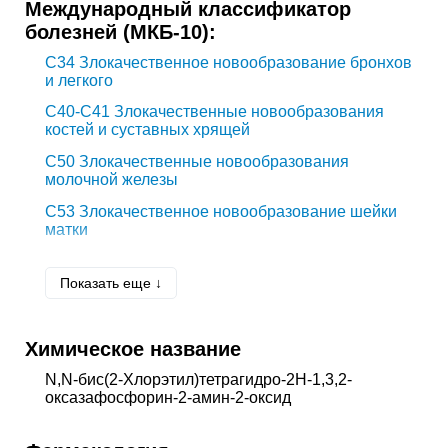
Международный классификатор
болезней (МКБ-10):
C34
Злокачественное новообразование бронхов
и легкого
C40-C41
Злокачественные новообразования
костей и суставных хрящей
C50
Злокачественные новообразования
молочной железы
C53
Злокачественное новообразование шейки
матки
C56
Злокачественное новообразование яичника
Показать еще ↓
C61
Злокачественное новообразование
предстательной железы
C62
Злокачественное новообразование яичка
Химическое название
C64
Злокачественное новообразование почки,
N,N-бис(2-Хлорэтил)тетрагидро-2H-1,3,2-
кроме почечной лоханки
оксазафосфорин-2-амин-2-оксид
C67
Злокачественное новообразование мочевого
пузыря