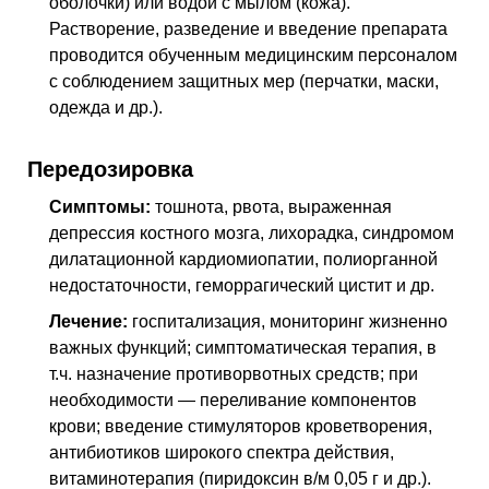
оболочки) или водой с мылом (кожа).
Растворение, разведение и введение препарата
проводится обученным медицинским персоналом
с соблюдением защитных мер (перчатки, маски,
одежда и др.).
Передозировка
Симптомы:
тошнота, рвота, выраженная
депрессия костного мозга, лихорадка, синдромом
дилатационной кардиомиопатии, полиорганной
недостаточности, геморрагический цистит и др.
Лечение:
госпитализация, мониторинг жизненно
важных функций; симптоматическая терапия,
в
т.ч.
назначение противорвотных средств; при
необходимости — переливание компонентов
крови; введение стимуляторов кроветворения,
антибиотиков широкого спектра действия,
витаминотерапия (пиридоксин
в/м
0,05 г и др.).