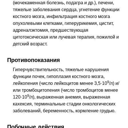
(мочекаменная болезнь, подагра и др.), печени,
тяжелые заболевания сердца, угнетение функции
костного мозга, инфильтрация костного мозга
опухолевыми клетками, гиперурикемия, цистит,
адреналэктомия, предшествующая
цитотоксическая или лучевая терапия, пожилой и
детский возраст.
Противопоказания
Гиперчувствительность, тяжелые нарушения
функции почек, гипоплазия костного мозга,
9
лейкопения (число лейкоцитов менее 3,5·10
/л) и/
или тромбоцитопения (число тромбоцитов менее
9
120·10
/л), выраженная анемия, выраженная
кахексия, терминальные стадии онкологических
заболеваний, беременность, кормление грудью.
Побочные действия