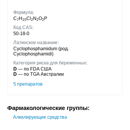
Формула:
C
H
Cl
N
O
P
7
15
2
2
2
Код CAS:
50-18-0
Латинское название:
Cyclophosphamidum (род.
Cyclophosphamidi)
Категория риска для беременных:
D
— по FDA США
D
— по TGA Австралии
5 препаратов
Фармакологические группы:
Алкилирующие средства