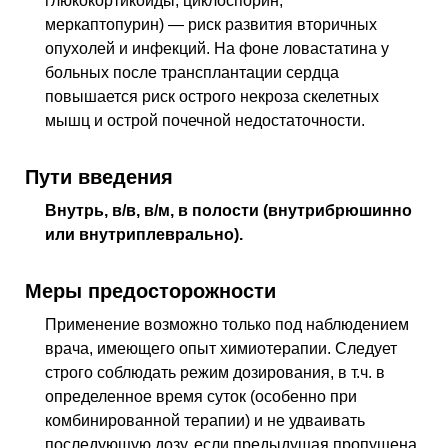
глюкокортикоиды, циклоспорин,
меркаптопурин) — риск развития вторичных
опухолей и инфекций. На фоне ловастатина у
больных после трансплантации сердца
повышается риск острого некроза скелетных
мышц и острой почечной недостаточности.
Пути введения
Внутрь,
в/в
,
в/м
, в полости (внутрибрюшинно
или внутриплеврально).
Меры предосторожности
Применение возможно только под наблюдением
врача, имеющего опыт химиотерапии. Следует
строго соблюдать режим дозирования,
в т.ч.
в
определенное время суток (особенно при
комбинированной терапии) и не удваивать
последующую дозу, если предыдущая пропущена.