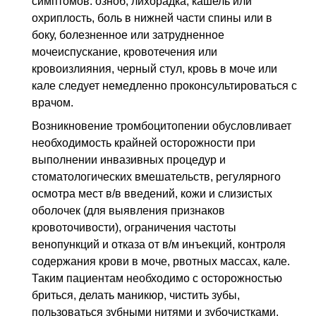
симптомов: озноб, лихорадка, кашель или
охриплость, боль в нижней части спины или в
боку, болезненное или затрудненное
мочеиспускание, кровотечения или
кровоизлияния, черный стул, кровь в моче или
кале следует немедленно проконсультироваться с
врачом.
Возникновение тромбоцитопении обусловливает
необходимость крайней осторожности при
выполнении инвазивных процедур и
стоматологических вмешательств, регулярного
осмотра мест
в/в
введений, кожи и слизистых
оболочек (для выявления признаков
кровоточивости), ограничения частоты
венопункций и отказа от
в/м
инъекций, контроля
содержания крови в моче, рвотных массах, кале.
Таким пациентам необходимо с осторожностью
бриться, делать маникюр, чистить зубы,
пользоваться зубными нитями и зубочистками,