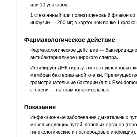
или 10 упаковок.
J20
Острый бронхит
1 стеклянный или полиэтиленовый флакон со 
J32
Хронический синусит
инфузий — 200 мг; в картонной пачке 1 флако
J35.0
Хронический тонзиллит
J40
Бронхит, не уточненный как острый или х
Фармакологическое действие
J42
Хронический бронхит неуточненный
Фармакологическое действие — бактерицидно
антибактериальное широкого спектра
.
J84.1
Другие интерстициальные легочные бол
фиброзе
Ингибирует ДНК-гиразу, синтез нуклеиновых ки
J86
Пиоторакс
мембран бактериальной клетки. Преимуществ
грамотрицательные бактерии (
в т.ч.
Pseudomona
K12
Стоматит и родственные поражения
степени — на грамположительные.
K65
Перитонит
K81
Холецистит
Показания
K83.0
Холангит
Инфекционные заболевания дыхательных путе
L00-L08
Инфекции кожи и подкожной клетчатк
мочевыводящих путей, половых органов (гонор
M00-M03
Инфекционные артропатии
гинекологические и послеродовые инфекции)