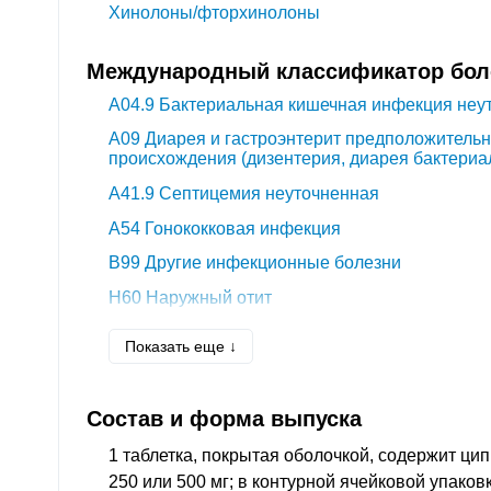
Хинолоны/фторхинолоны
Международный классификатор боле
A04.9
Бактериальная кишечная инфекция неу
A09
Диарея и гастроэнтерит предположитель
происхождения (дизентерия, диарея бактериа
A41.9
Септицемия неуточненная
A54
Гонококковая инфекция
B99
Другие инфекционные болезни
H60
Наружный отит
H67
Средний отит при болезнях, классифицир
Показать еще ↓
J01
Острый синусит
J03.9
Острый тонзиллит неуточненный (ангина
Состав и форма выпуска
J06
Острые инфекции верхних дыхательных п
неуточненной локализации
1 таблетка, покрытая оболочкой, содержит ц
250 или 500 мг; в контурной ячейковой упаковк
J18
Пневмония без уточнения возбудителя