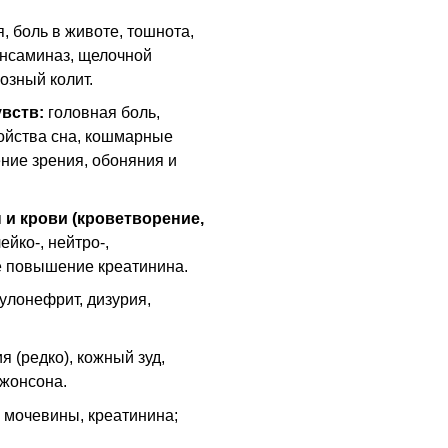
, боль в животе, тошнота,
ансаминаз, щелочной
озный колит.
вств:
головная боль,
ойства сна, кошмарные
ние зрения, обоняния и
и крови (кроветворение,
ейко-, нейтро-,
е повышение креатинина.
улонефрит, дизурия,
 (редко), кожный зуд,
Джонсона.
 мочевины, креатинина;