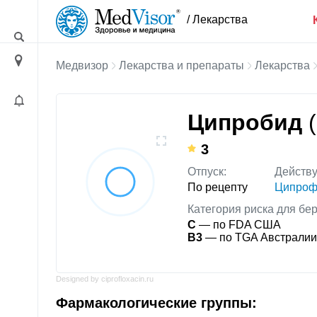
/ Лекарства
Медвизор
Лекарства и препараты
Лекарства
Ципробид
3
Отпуск:
Действ
По рецепту
Ципроф
Категория риска для бе
C
— по FDA США
B3
— по TGA Австралии
Designed by ciprofloxacin.ru
Фармакологические группы: