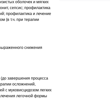
изистых оболочек и мягких
онит, сепсис; профилактика
й; профилактика и лечение
ом (
в т.ч.
при терапии
ефрит
ненный как острый или
 выраженного снижения
 почек
тановленной локализации
 железы
т (до завершения процесса
ерапии осложнений,
женских тазовых органов
ей с муковисцидозом легких
 и лечения легочной формы
 классифицированная в