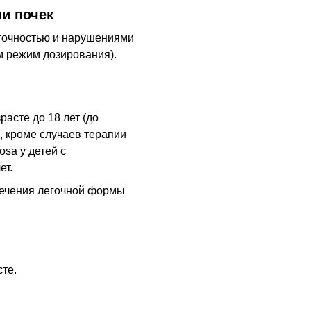
и почек
аточностью и нарушениями
м режим дозирования).
асте до 18 лет (до
 кроме случаев терапии
sa у детей с
ет.
лечения легочной формы
те.