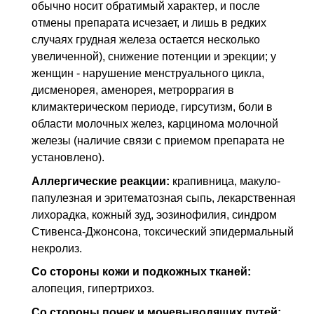
обычно носит обратимый характер, и после
отмены препарата исчезает, и лишь в редких
случаях грудная железа остается несколько
увеличенной), снижение потенции и эрекции; у
женщин - нарушение менструального цикла,
дисменорея, аменорея, метроррагия в
климактерическом периоде, гирсутизм, боли в
области молочных желез, карцинома молочной
железы (наличие связи с приемом препарата не
установлено).
Аллергические реакции:
крапивница, макуло-
папулезная и эритематозная сыпь, лекарственная
лихорадка, кожный зуд, эозинофилия, синдром
Стивенса-Джонсона, токсический эпидермальный
некролиз.
Со стороны кожи и подкожных тканей:
алопеция, гипертрихоз.
Со стороны почек и мочевыводящих путей: