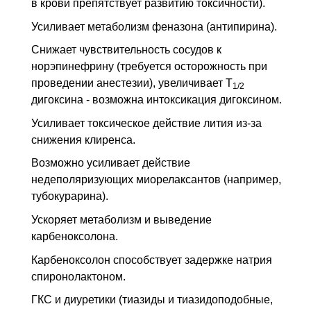
в крови препятствует развитию токсичности).
Усиливает метаболизм феназона (антипирина).
Снижает чувствительность сосудов к
норэпинефрину (требуется осторожность при
проведении анестезии), увеличивает T
1/2
дигоксина - возможна интоксикация дигоксином.
Усиливает токсическое действие лития из-за
снижения клиренса.
Возможно усиливает действие
недеполяризующих миорелаксантов (например,
тубокурарина).
Ускоряет метаболизм и выведение
карбеноксолона.
Карбеноксолон способствует задержке натрия
спиронолактоном.
ГКС и диуретики (тиазиды и тиазидоподобные,