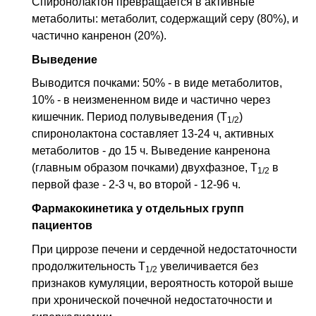
Спиронолактон превращается в активные
метаболиты: метаболит, содержащий серу (80%), и
частично канренон (20%).
Выведение
Выводится почками: 50% - в виде метаболитов,
10% - в неизмененном виде и частично через
кишечник. Период полувыведения (Т
)
1/2
спиронолактона составляет 13-24 ч, активных
метаболитов - до 15 ч. Выведение канренона
(главным образом почками) двухфазное, Т
в
1/2
первой фазе - 2-3 ч, во второй - 12-96 ч.
Фармакокинетика у отдельных групп
пациентов
При циррозе печени и сердечной недостаточности
продолжительность Т
увеличивается без
1/2
признаков кумуляции, вероятность которой выше
при хронической почечной недостаточности и