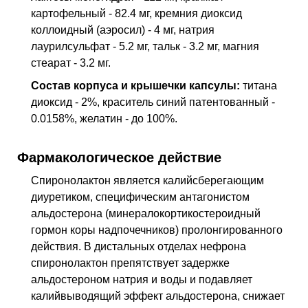
картофельный - 82.4 мг, кремния диоксид
коллоидный (аэросил) - 4 мг, натрия
лаурилсульфат - 5.2 мг, тальк - 3.2 мг, магния
стеарат - 3.2 мг.
Состав корпуса и крышечки капсулы:
титана
диоксид - 2%, краситель синий патентованный -
0.0158%, желатин - до 100%.
Фармакологическое действие
Спиронолактон является калийсберегающим
диуретиком, специфическим антагонистом
альдостерона (минералокортикостероидный
гормон коры надпочечников) пролонгированного
действия. В дистальных отделах нефрона
спиронолактон препятствует задержке
альдостероном натрия и воды и подавляет
калийвыводящий эффект альдостерона, снижает