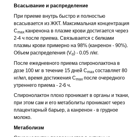
Всасывание и распределение
При приеме внутрь быстро и полностью
всасывается из ЖКТ. Максимальная концентрация
С
канренона в плазме крови достигается через
mах
2-4 ч после приема. Связывается с белками
плазмы крови примерно на 98% (канренон - 90%).
Объем распределения (V
) - 0.05 л/кг.
d
После ежедневного приема спиронолактона в
дозе 100 мг в течение 15 дней С
составляет 80
mах
нг/мл, время достижения С
после очередного
mах
утреннего приема - 2-6 ч.
Спиронолактон плохо проникает в органы и ткани,
при этом сам и его метаболиты проникают через
плацентарный барьер, а канренон - в грудное
молоко.
Метаболизм