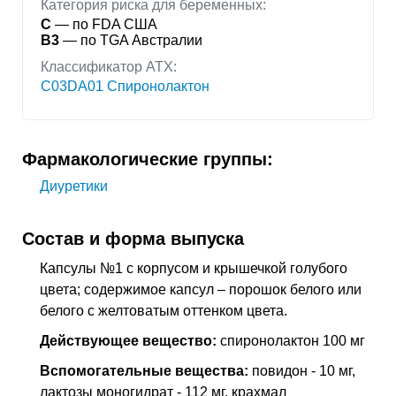
Категория риска для беременных:
C
— по FDA США
B3
— по TGA Австралии
Классификатор АТХ:
C03DA01 Спиронолактон
Фармакологические группы:
Диуретики
Состав и форма выпуска
Капсулы №1 с корпусом и крышечкой голубого
цвета; содержимое капсул – порошок белого или
белого с желтоватым оттенком цвета.
Действующее вещество:
спиронолактон 100 мг
Вспомогательные вещества:
повидон - 10 мг,
лактозы моногидрат - 112 мг, крахмал