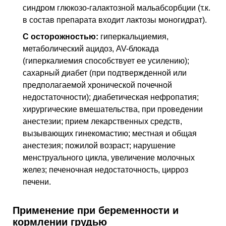
синдром глюкозо-галактозной мальабсорбции (т.к.
в состав препарата входит лактозы моногидрат).
С осторожностью:
гиперкальциемия,
метаболический ацидоз, AV-блокада
(гиперкалиемия способствует ее усилению);
сахарный диабет (при подтвержденной или
предполагаемой хронической почечной
недостаточности); диабетическая нефропатия;
хирургические вмешательства, при проведении
анестезии; прием лекарственных средств,
вызывающих гинекомастию; местная и общая
анестезия; пожилой возраст; нарушение
менструального цикла, увеличение молочных
желез; печеночная недостаточность, цирроз
печени.
Применение при беременности и
кормлении грудью