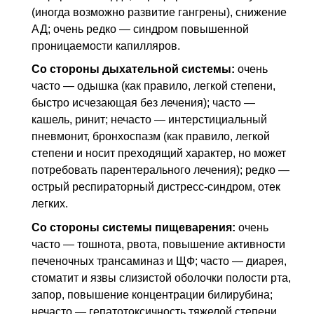
(иногда возможно развитие гангрены), снижение
АД; очень редко — синдром повышенной
проницаемости капилляров.
Со стороны дыхательной системы:
очень
часто — одышка (как правило, легкой степени,
быстро исчезающая без лечения); часто —
кашель, ринит; нечасто — интерстициальный
пневмонит, бронхоспазм (как правило, легкой
степени и носит преходящий характер, но может
потребовать парентерального лечения); редко —
острый респираторный дистресс-синдром, отек
легких.
Со стороны системы пищеварения:
очень
часто — тошнота, рвота, повышение активности
печеночных трансаминаз и ЩФ; часто — диарея,
стоматит и язвы слизистой оболочки полости рта,
запор, повышение концентрации билирубина;
нечасто — гепатотоксичность тяжелой степени,