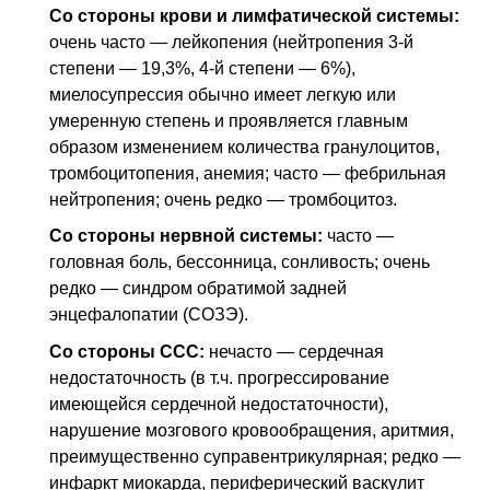
Со стороны крови и лимфатической системы:
очень часто — лейкопения (нейтропения 3-й
степени — 19,3%, 4-й степени — 6%),
миелосупрессия обычно имеет легкую или
умеренную степень и проявляется главным
образом изменением количества гранулоцитов,
тромбоцитопения, анемия; часто — фебрильная
нейтропения; очень редко — тромбоцитоз.
Со стороны нервной системы:
часто —
головная боль, бессонница, сонливость; очень
редко — синдром обратимой задней
энцефалопатии (СОЗЭ).
Со стороны
ССС
:
нечасто — сердечная
недостаточность (
в т.ч.
прогрессирование
имеющейся сердечной недостаточности),
нарушение мозгового кровообращения, аритмия,
преимущественно суправентрикулярная; редко —
инфаркт миокарда, периферический васкулит