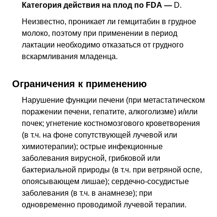
Категория действия на плод по FDA —
D.
Неизвестно, проникает ли гемцитабин в грудное
молоко, поэтому при применении в период
лактации необходимо отказаться от грудного
вскармливания младенца.
Ограничения к применению
Нарушение функции печени (при метастатическом
поражении печени, гепатите, алкоголизме) и/или
почек; угнетение костномозгового кроветворения
(
в т.ч.
на фоне сопутствующей лучевой или
химиотерапии); острые инфекционные
заболевания вирусной, грибковой или
бактериальной природы (
в т.ч.
при ветряной оспе,
опоясывающем лишае); сердечно-сосудистые
заболевания (
в т.ч.
в анамнезе); при
одновременно проводимой лучевой терапии.