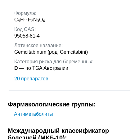
Формула:
C
H
F
N
O
9
11
2
3
4
Код CAS:
95058-81-4
Латинское название:
Gemcitabinum (род. Gemcitabini)
Категория риска для беременных:
D
— по TGA Австралии
20 препаратов
Фармакологические группы:
Антиметаболиты
Международный классификатор
болезней (МКБ-10):