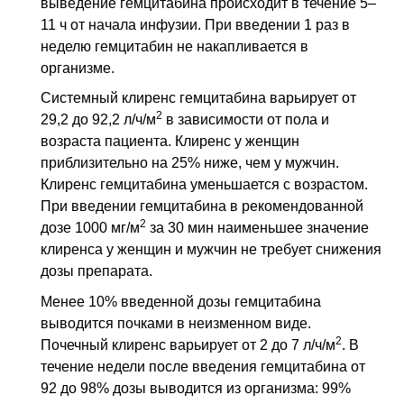
выведение гемцитабина происходит в течение 5–
11 ч от начала инфузии. При введении 1 раз в
неделю гемцитабин не накапливается в
организме.
Системный клиренс гемцитабина варьирует от
2
29,2 до 92,2 л/ч/м
в зависимости от пола и
возраста пациента. Клиренс у женщин
приблизительно на 25% ниже, чем у мужчин.
Клиренс гемцитабина уменьшается с возрастом.
При введении гемцитабина в рекомендованной
2
дозе 1000 мг/м
за 30 мин наименьшее значение
клиренса у женщин и мужчин не требует снижения
дозы препарата.
Менее 10% введенной дозы гемцитабина
выводится почками в неизменном виде.
2
Почечный клиренс варьирует от 2 до 7 л/ч/м
. В
течение недели после введения гемцитабина от
92 до 98% дозы выводится из организма: 99%