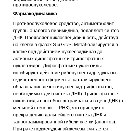
C68.0
Уретры
противоопухолевое
.
C78
Вторичное злокачественное
Фармакодинамика
новообразование органов дыхания и
пищеварения
Противоопухолевое средство, антиметаболит
группы аналогов пиримидина, подавляет синтез
C78.0
Вторичное злокачественное
новообразование легкого
ДНК
. Проявляет циклоспецифичность, действуя
на клетки в фазах S и G1/S. Метаболизируется в
C78.8
Вторичное злокачественное
новообразование других и неуточненных органов
клетке под действием нуклеозидкиназ до
пищеварения
активных дифосфатных и трифосфатных
C79.0
Вторичное злокачественное
нуклеозидов. Дифосфатные нуклеозиды
новообразование почки и почечных лоханок
ингибируют действие рибонуклеотидредуктазы
(единственного фермента, катализирующего
C79.1
Вторичное злокачественное
новообразование мочевого пузыря, других и
образование дезоксинуклеозидтрифосфатов,
неуточненных мочевых органов
необходимых для синтеза ДНК). Трифосфатные
C79.6
Вторичное злокачественное
нуклеозиды способны встраиваться в цепь
ДНК
(в
новообразование яичника
меньшей степени — РНК), что приводит к
C79.8
Вторичное злокачественное
прекращению дальнейшего синтеза
ДНК
и
новообразование других уточненных локализаций
запрограммированной гибели клетки (апоптоз).
При раке поджелудочной железы считается