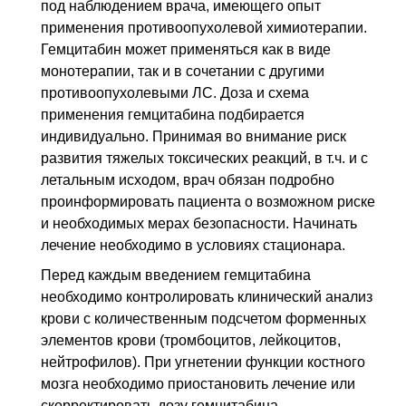
под наблюдением врача, имеющего опыт
применения противоопухолевой химиотерапии.
Гемцитабин может применяться как в виде
монотерапии, так и в сочетании с другими
противоопухолевыми
ЛС
. Доза и схема
применения гемцитабина подбирается
индивидуально. Принимая во внимание риск
развития тяжелых токсических реакций,
в т.ч.
и с
летальным исходом, врач обязан подробно
проинформировать пациента о возможном риске
и необходимых мерах безопасности. Начинать
лечение необходимо в условиях стационара.
Перед каждым введением гемцитабина
необходимо контролировать клинический анализ
крови с количественным подсчетом форменных
элементов крови (тромбоцитов, лейкоцитов,
нейтрофилов). При угнетении функции костного
мозга необходимо приостановить лечение или
скорректировать дозу гемцитабина.