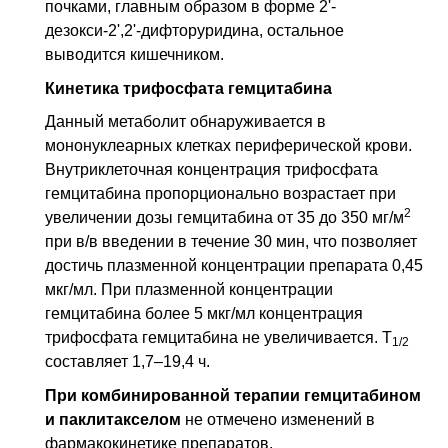
почками, главным образом в форме 2'-
дезокси-2',2'-дифторуридина, остальное
выводится кишечником.
Кинетика трифосфата гемцитабина
Данный метаболит обнаруживается в
мононуклеарных клетках периферической крови.
Внутриклеточная концентрация трифосфата
гемцитабина пропорционально возрастает при
2
увеличении дозы гемцитабина от 35 до 350 мг/м
при
в/в
введении в течение 30 мин, что позволяет
достичь плазменной концентрации препарата 0,45
мкг/мл. При плазменной концентрации
гемцитабина более 5 мкг/мл концентрация
трифосфата гемцитабина не увеличивается.
Т
1/2
составляет 1,7–19,4 ч.
При комбинированной терапии гемцитабином
и паклитакселом
не отмечено изменений в
фармакокинетике препаратов.