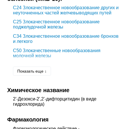
C24
Злокачественное новообразование других и
неуточненных частей желчевыводящих путей
C25
Злокачественное новообразование
поджелудочной железы
C34
Злокачественное новообразование бронхов
и легкого
C50
Злокачественные новообразования
молочной железы
C53
Злокачественное новообразование шейки
матки
Показать еще ↓
C56
Злокачественное новообразование яичника
C65
Злокачественное новообразование почечных
Химическое название
лоханок
2'-Дезокси-2',2'-дифторцитидин (в виде
C66
Злокачественное новообразование
гидрохлорида)
мочеточника
C67
Злокачественное новообразование мочевого
Фармакология
пузыря
Фармакологическое действие
-