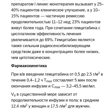
препаратом I линии: монотерапия вызывает у 25–
40% пациентов клиническое улучшение, а у 10–
15% пациентов — частичную ремиссию
продолжительностью 11–12 нед; 23% пациентов
живут более года. При сочетании гемцитабина с
цисплатином эффективность лечения
увеличивается до 69%. Гемцитабин является
также сильным радиосенсибилизирующим
средством даже в концентрациях более низких,
чем цитотоксические.
Фармакокинетика
2
При
в/в
введении гемцитабина от 0,5 до 2,5 г/м
в
течение 0,4–1,2 ч
T
составляет 5 мин после
max
окончания инфузии и
С
— 3,2–45,5 мкг/мл.
max
V
в существенной мере зависит от
d
продолжительности инфузии и пола: в среднем
2
2
12,4 л/м
у женщин и 17,5 л/м
для мужчин.