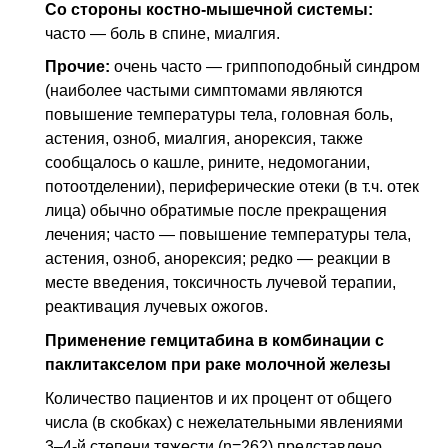
Со стороны костно-мышечной системы:
часто — боль в спине, миалгия.
Прочие:
очень часто — гриппоподобный синдром
(наиболее частыми симптомами являются
повышение температуры тела, головная боль,
астения, озноб, миалгия, анорексия, также
сообщалось о кашле, рините, недомогании,
потоотделении), периферические отеки (
в т.ч.
отек
лица) обычно обратимые после прекращения
лечения; часто — повышение температуры тела,
астения, озноб, анорексия; редко — реакции в
месте введения, токсичность лучевой терапии,
реактивация лучевых ожогов.
Применение гемцитабина в комбинации с
паклитакселом при раке молочной железы
Количество пациентов и их процент от общего
числа (в скобках) с нежелательными явлениями
3–4-й степени тяжести (n=262) представлено