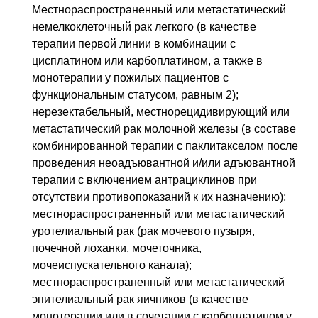
Местнораспространенный или метастатический
немелкоклеточный рак легкого (в качестве
терапии первой линии в комбинации с
цисплатином или карбоплатином, а также в
монотерапии у пожилых пациентов с
функциональным статусом, равным 2);
нерезектабельный, местнорецидивирующий или
метастатический рак молочной железы (в составе
комбинированной терапии с паклитакселом после
проведения неоадъювантной и/или адъювантной
терапии с включением антрациклинов при
отсутствии противопоказаний к их назначению);
местнораспространенный или метастатический
уротелиальный рак (рак мочевого пузыря,
почечной лоханки, мочеточника,
мочеиспускательного канала);
местнораспространенный или метастатический
эпителиальный рак яичников (в качестве
монотерапии или в сочетании с карбоплатином у