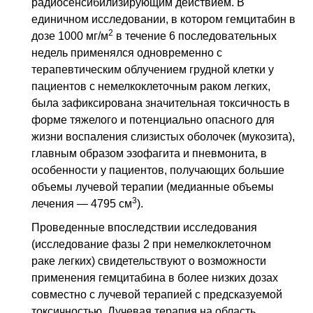
радиосенсибилизирующим действием. В
единичном исследовании, в котором гемцитабин в
2
дозе 1000 мг/м
в течение 6 последовательных
недель применялся одновременно с
терапевтическим облучением грудной клетки у
пациентов с немелкоклеточным раком легких,
была зафиксирована значительная токсичность в
форме тяжелого и потенциально опасного для
жизни воспаления слизистых оболочек (мукозита),
главным образом эзофагита и пневмонита, в
особенности у пациентов, получающих большие
объемы лучевой терапии (медианные объемы
3
лечения — 4795 см
).
Проведенные впоследствии исследования
(исследование фазы 2 при немелкоклеточном
раке легких) свидетельствуют о возможности
применения гемцитабина в более низких дозах
совместно с лучевой терапией с предсказуемой
токсичностью. Лучевая терапия на область