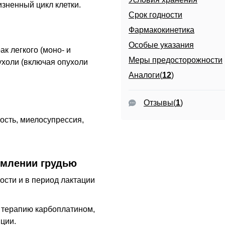
зненный цикл клетки.
Срок годности
Фармакокинетика
Особые указания
к легкого (моно- и
Меры предосторожности
холи (включая опухоли
Аналоги(
12
)
Отзывы
(
1
)
ость, миелосупрессия,
рмлении грудью
сти и в период лактации
 терапию карбоплатином,
ции.