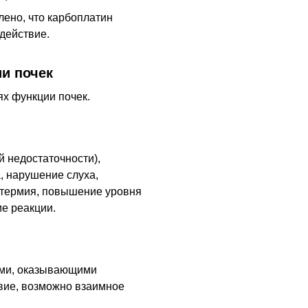
ено, что карбоплатин
действие.
и почек
х функции почек.
 недостаточности),
а, нарушение слуха,
ртермия, повышение уровня
ие реакции.
ами, оказывающими
вие, возможно взаимное