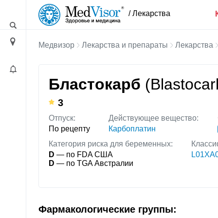
/ Лекарства
Медвизор
Лекарства и препараты
Лекарства
Бластокарб
(Blastocar
3
Отпуск:
Действующее вещество:
По рецепту
Карбоплатин
Категория риска для беременных:
Класси
D
— по FDA США
L01XA0
D
— по TGA Австралии
Фармакологические группы: