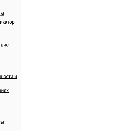
пы
икатор
твие
ности и
ниях
зы