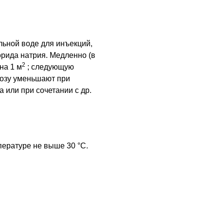
льной воде для инъекций,
орида натрия. Медленно (в
2
на 1 м
; следующую
Дозу уменьшают при
а или при сочетании с
др.
пературе не выше 30 °C.