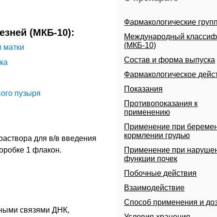
Фармакологические груп
зней (МКБ-10):
Международный классиф
(МКБ-10)
 матки
Состав и форма выпуска
ка
Фармакологическое дейс
Показания
ого пузыря
Противопоказания к
применению
Применение при беремен
кормлении грудью
 раствора для
в/в
введения
коробке 1 флакон.
Применение при наруше
функции почек
Побочные действия
Взаимодействие
Способ применения и до
дными связями
ДНК
,
Условия хранения