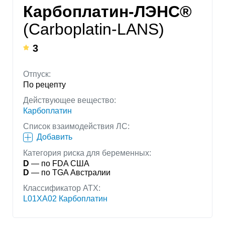
Карбоплатин-ЛЭНС®
(Carboplatin-LANS)
3
Отпуск:
По рецепту
Действующее вещество:
Карбоплатин
Список взаимодействия ЛС:
Добавить
Категория риска для беременных:
D
— по FDA США
D
— по TGA Австралии
Классификатор АТХ:
L01XA02 Карбоплатин