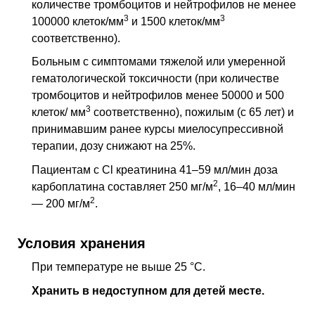
количестве тромбоцитов и нейтрофилов не менее
3
3
100000 клеток/
мм
и 1500 клеток/
мм
соответственно).
Больным с симптомами тяжелой или умеренной
гематологической токсичности (при количестве
тромбоцитов и нейтрофилов менее 50000 и 500
3
клеток/
мм
соответственно), пожилым (с 65 лет) и
принимавшим ранее курсы миелосупрессивной
терапии, дозу снижают на 25%.
Пациентам с
Cl
креатинина 41–59 мл/мин доза
2
карбоплатина составляет 250 мг/м
, 16–40 мл/мин
2
— 200 мг/м
.
Условия хранения
При температуре не выше 25 °C.
Хранить в недоступном для детей месте.