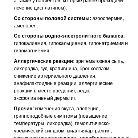
а также у пациентов, которые ранее проходили
лечение цисплатином).
Со стороны половой системы:
азооспермия,
аменорея.
Со стороны водно-электролитного баланса:
гипокалиемия, гипокальциемия, гипонатриемия и
гипомагниемия.
Аллергические реакции:
эритематозная сыпь,
лихорадка, зуд, крапивница, бронхоспазм,
снижение артериального давления,
анафилактоидные реакции, аллергические
реакции в месте введения; редко -
эксфолиативный дерматит.
Прочие:
изменения вкуса, алопеция,
гриппоподобные симптомы (повышение
температуры, лихорадка), гемолитическо-
уремический синдром, миалгия/артралгия,