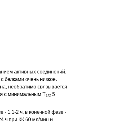
анием активных соединений,
с белками очень низкое.
на, необратимо связывается
ся с минимальным T
5
1/2
- 1.1-2 ч, в конечной фазе -
24 ч при КК 60 мл/мин и