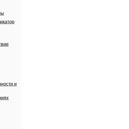
пы
икатор
твие
ности и
ниях