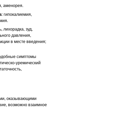
, аменорея.
а
: гипокалиемия,
мия.
 лихорадка, зуд,
ьного давления,
кции в месте введения;
подобные симптомы
тическо-уремический
таточность,
ами, оказывающими
вие, возможно взаимное