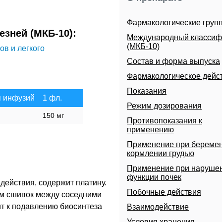
Фармакологические груп
зней (МКБ-10):
Международный классиф
(МКБ-10)
в и легкого
Состав и форма выпуска
Фармакологическое дейс
Показания
я инфузий
1 фл.
Режим дозирования
150 мг
Противопоказания к
применению
Применение при беремен
кормлении грудью
Применение при наруше
функции почек
ействия, содержит платину.
Побочные действия
ем сшивок между соседними
ит к подавлению биосинтеза
Взаимодействие
Условия хранения