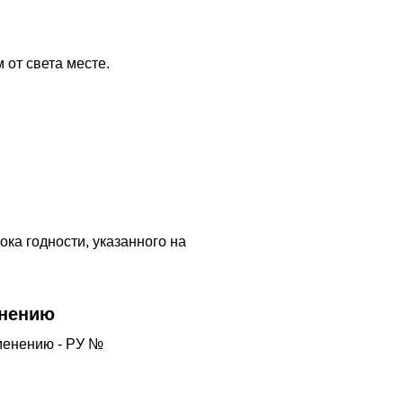
от света месте.
ока годности, указанного на
енению
менению - РУ №