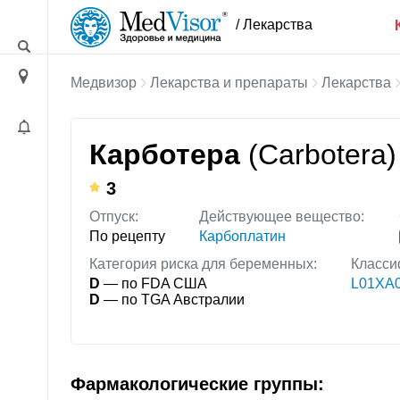
/ Лекарства
Медвизор
Лекарства и препараты
Лекарства
Карботера
(Carbotera)
3
Отпуск:
Действующее вещество:
По рецепту
Карбоплатин
Категория риска для беременных:
Класси
D
— по FDA США
L01XA0
D
— по TGA Австралии
Фармакологические группы: