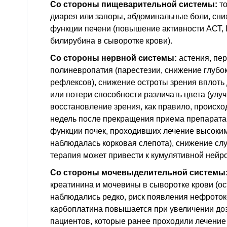
Со стороны пищеварительной системы:
то
диарея или запоры, абдоминальные боли, сни
функции печени (повышение активности АСТ,
билирубина в сыворотке крови).
Со стороны нервной системы:
астения, пе
полиневропатия (парестезии, снижение глубо
рефлексов), снижение остроты зрения вплоть
или потери способности различать цвета (улу
восстановление зрения, как правило, происхо
недель после прекращения приема препарата
функции почек, проходивших лечение высоки
наблюдалась корковая слепота), снижение слу
терапия может привести к кумулятивной нейро
Со стороны мочевыделительной системы
креатинина и мочевины в сыворотке крови (о
наблюдались редко, риск появления нефрото
карбоплатина повышается при увеличении доз
пациентов, которые ранее проходили лечение