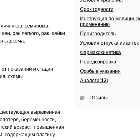
Срок годности
Инструкция по медицинс
применению
 яичников, семинома,
шеи, рак легкого, рак шейки
Производитель
ая саркома.
Условия отпуска из аптек
Фармакокинетика
Передозировка
от показаний и стадии
Особые указания
ия, схемы
Аналоги(
12
)
Отзывы
дшествующая выраженная
опотеря, беременности,
етский возраст, повышенная
м, содержащим платину.