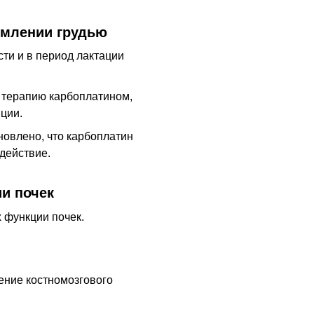
рмлении грудью
ти и в период лактации
 терапию карбоплатином,
ции.
новлено, что карбоплатин
действие.
и почек
 функции почек.
ение костномозгового