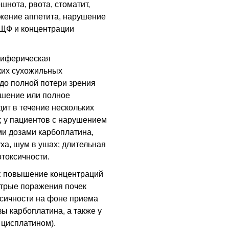
шнота, рвота, стоматит,
жение аппетита, нарушение
 ЩФ и концентрации
риферическая
ких сухожильных
 до полной потери зрения
чшение или полное
дит в течение нескольких
; у пациентов с нарушением
ми дозами карбоплатина,
ха, шум в ушах; длительная
токсичности.
:
повышение концентраций
стрые поражения почек
ксичности на фоне приема
ы карбоплатина, а также у
 цисплатином).