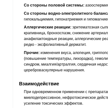
Со стороны половой системы:
азооспермия
Со стороны водно-электролитного баланс
гипокальциемия, гипонатриемия и гипомагние
Аллергические реакции:
эритематозная сыпь,
крапивница, бронхоспазм, снижение артериал
анафилактоидные реакции, аллергические реа
редко - эксфолиативный дерматит.
Прочие:
изменения вкуса, алопеция, гриппо
(повышение температуры, лихорадка), гемоли
синдром, миалгия/артралгия, сердечная недос
цереброваскулярные нарушения.
Взаимодействие
При одновременном применении с препарат
миелодепрессивное, нефротоксическое дейст
усиление токсических эффектов.