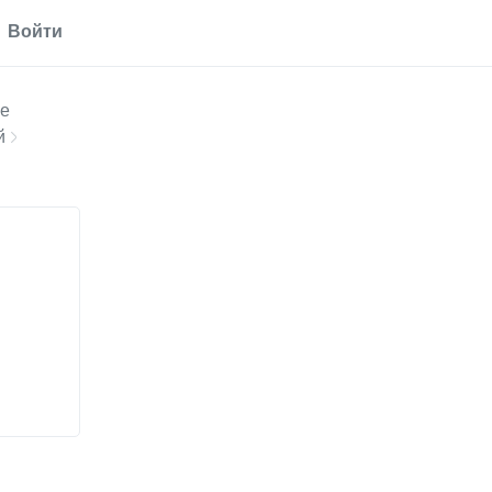
Войти
ые
й