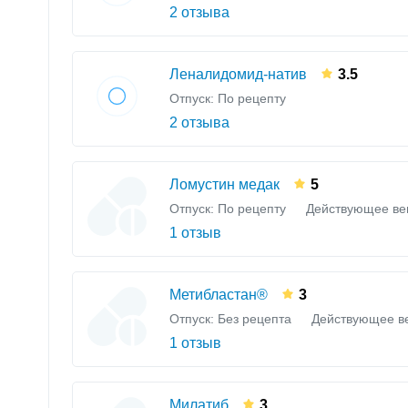
2 отзыва
Леналидомид-натив
3.5
Отпуск: По рецепту
2 отзыва
Ломустин медак
5
Отпуск: По рецепту
Действующее ве
1 отзыв
Метибластан®
3
Отпуск: Без рецепта
Действующее в
1 отзыв
Милатиб
3