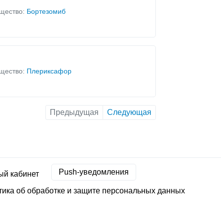
щество:
Бортезомиб
щество:
Плериксафор
Предыдущая
Следующая
Push-уведомления
ый кабинет
ика об обработке и защите персональных данных