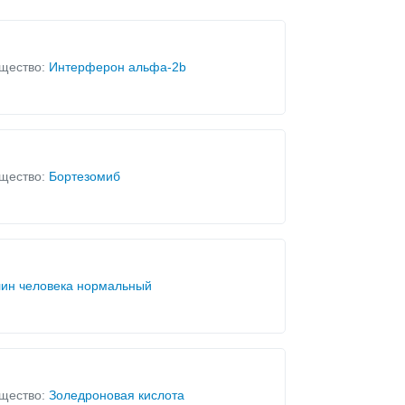
щество:
Интерферон альфа-2b
щество:
Бортезомиб
ин человека нормальный
щество:
Золедроновая кислота