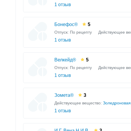
1 отзыв
Бонефос®
5
Отпуск: По рецепту
Действующее ве
1 отзыв
Велкейд®
5
Отпуск: По рецепту
Действующее ве
1 отзыв
Зомета®
3
Действующее вещество:
Золедроновая
1 отзыв
И.Г. Вена Н.И.В.
3