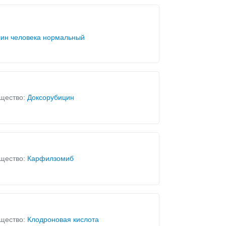
ин человека нормальный
щество:
Доксорубицин
щество:
Карфилзомиб
щество:
Клодроновая кислота