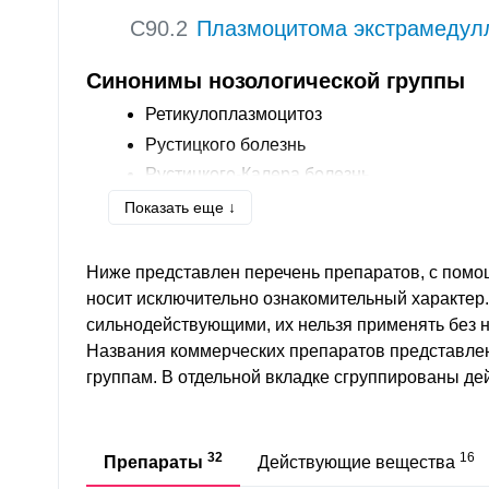
C90.2
Плазмоцитома экстрамедул
Синонимы нозологической группы
Ретикулоплазмоцитоз
Рустицкого болезнь
Рустицкого-Калера болезнь
Плазмоклеточная миелома
Показать еще ↓
Миеломатоз
Ниже представлен перечень препаратов, с помо
носит исключительно ознакомительный характер
сильнодействующими, их нельзя применять без 
Названия коммерческих препаратов представле
группам. В отдельной вкладке сгруппированы д
32
16
Препараты
Действующие вещества