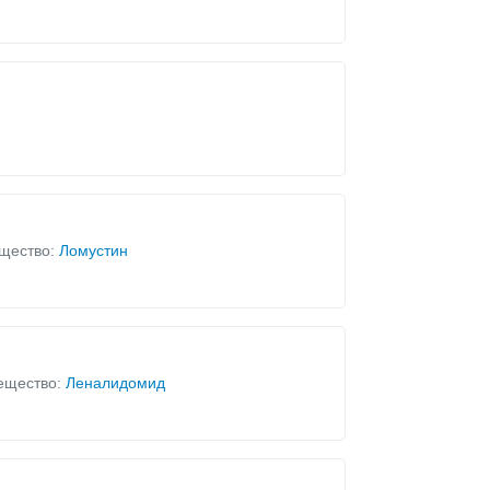
щество:
Ломустин
ещество:
Леналидомид