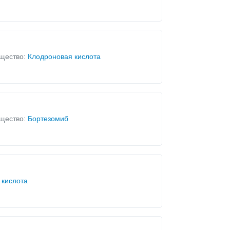
щество:
Клодроновая кислота
щество:
Бортезомиб
 кислота