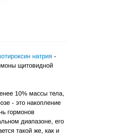
вотироксин натрия
-
рмоны щитовидной
менее 10% массы тела,
еозе - это накопление
ень гормонов
льном диапазоне, его
ется такой же, как и