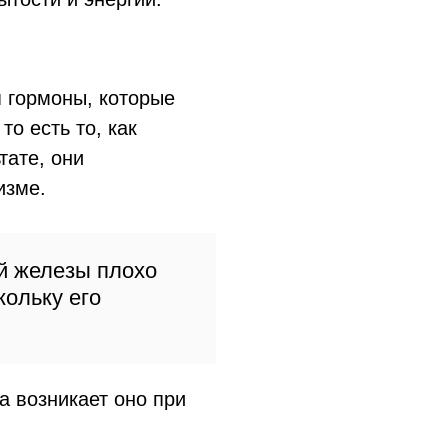
 гормоны, которые
о есть то, как
тате, они
изме.
й железы плохо
кольку его
а возникает оно при