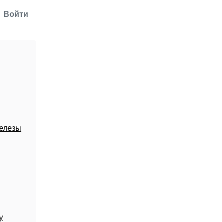
Войти
елезы
у