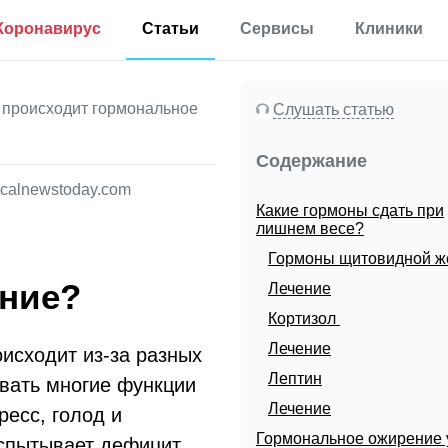
Коронавирус
Статьи
Сервисы
Клиники
Полезная
Прививки
Калькулятор процента
информация
жира в теле
 происходит гормональное
Слушать статью
Аллергии
Мониторинг
Калькулятор для
Диабет
определения
Содержание
Мониторинг по России
процента жира по
Мигрень
методу ВМС США
calnewstoday.com
Какие гормоны сдать при
Еще 35 разделов
Калькулятор
лишнем весе?
основного обмена
веществ
Гормоны щитовидной ж
Статьи
Калькулятор
ние?
Лечение
корректировки дозы
Первая помощь
Кортизол
инсулина
Результаты анализов
Лечение
исходит из-за разных
Еще 17 сервисов
Новости
Лептин
вать многие функции
Лечение
ресс, голод и
Расшифровка
анализов онлайн
Гормональное ожирение 
испытывает дефицит