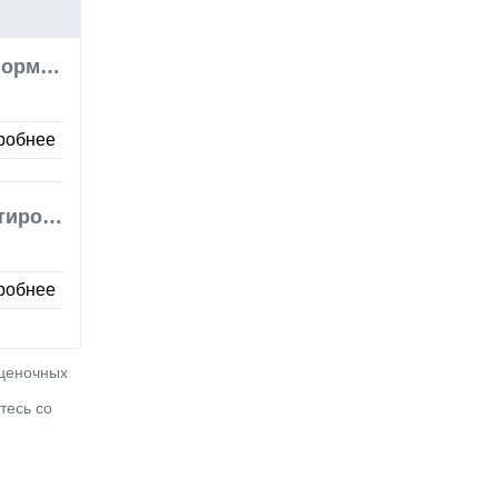
Метформин
робнее
Левотироксин натрия
робнее
оценочных
тесь со