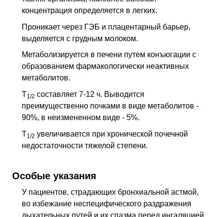
концентрация определяется в легких.
Проникает через ГЭБ и плацентарный барьер,
выделяется с грудным молоком.
Метаболизируется в печени путем конъюгации с
образованием фармакологически неактивных
метаболитов.
T
составляет 7-12 ч. Выводится
1/2
преимущественно почками в виде метаболитов -
90%, в неизмененном виде - 5%.
T
увеличивается при хронической почечной
1/2
недостаточности тяжелой степени.
Особые указания
У пациентов, страдающих бронхиальной астмой,
во избежание неспецифического раздражения
дыхательных путей и их спазма перед ингаляцией