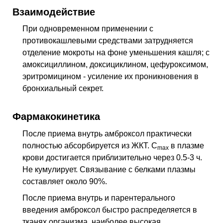
Взаимодействие
При одновременном применении с
противокашлевыми средствами затрудняется
отделение мокроты на фоне уменьшения кашля; с
амоксициллином, доксициклином, цефуроксимом,
эритромицином - усиление их проникновения в
бронхиальный секрет.
Фармакокинетика
После приема внутрь амброксол практически
полностью абсорбируется из ЖКТ. C
в плазме
max
крови достигается приблизительно через 0.5-3 ч.
Не кумулирует. Связывание с белками плазмы
составляет около 90%.
После приема внутрь и парентерального
введения амброксол быстро распределяется в
тканях организма, наиболее высокая