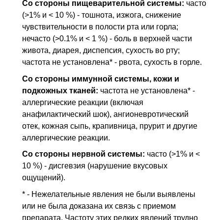
Со стороны пищеварительной системы:
часто
(>1% и < 10 %) - тошнота, изжога, снижение
чувствительности в полости рта или горла;
нечасто (>0.1% и < 1 %) - боль в верхней части
живота, диарея, диспепсия, сухость во рту;
частота не установлена* - рвота, сухость в горле.
Со стороны иммунной системы, кожи и
подкожных тканей:
частота не установлена* -
аллергические реакции (включая
анафилактический шок), ангионевротический
отек, кожная сыпь, крапивница, прурит и другие
аллергические реакции.
Со стороны нервной системы:
часто (>1% и <
10 %) - дисгевзия (нарушение вкусовых
ощущений).
* - Нежелательные явления не были выявлены
или не была доказана их связь с приемом
препарата. Частоту этих редких явлений трудно