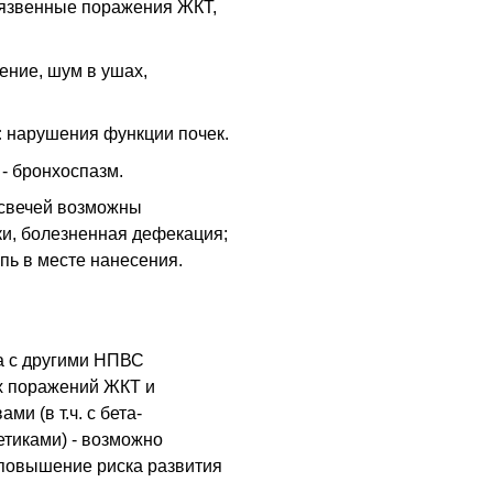
-язвенные поражения ЖКТ,
ение, шум в ушах,
:
нарушения функции почек.
- бронхоспазм.
свечей возможны
и, болезненная дефекация;
пь в месте нанесения.
а с другими НПВС
х поражений ЖКТ и
и (в т.ч. с бета-
тиками) - возможно
 повышение риска развития