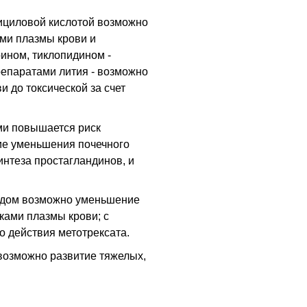
ициловой кислотой возможно
ми плазмы крови и
рином, тиклопидином -
репаратами лития - возможно
 до токсической за счет
ми повышается риск
ие уменьшения почечного
интеза простагландинов, и
идом возможно уменьшение
ками плазмы крови; с
о действия метотрексата.
озможно развитие тяжелых,