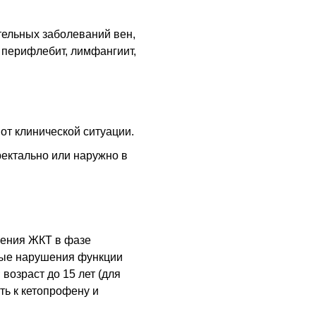
тельных заболеваний вен,
 перифлебит, лимфангиит,
от клинической ситуации.
 ректально или наружно в
жения ЖКТ в фазе
ные нарушения функции
 возраст до 15 лет (для
ть к кетопрофену и