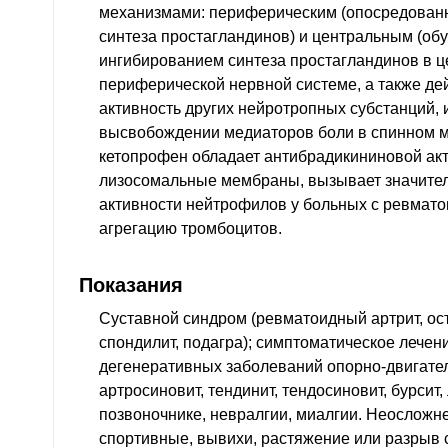
механизмами: периферическим (опосредованн
синтеза простагландинов) и центральным (о
ингибированием синтеза простагландинов в ц
периферической нервной системе, а также де
активность других нейротропных субстанций,
высвобождении медиаторов боли в спинном мо
кетопрофен обладает антибрадикининовой акт
лизосомальные мембраны, вызывает значите
активности нейтрофилов у больных с ревмат
агрегацию тромбоцитов.
Показания
Суставной синдром (ревматоидный артрит, ос
спондилит, подагра); симптоматическое лечен
дегенеративных заболеваний опорно-двигател
артросиновит, тендинит, тендосиновит, бурсит,
позвоночнике, невралгии, миалгии. Неосложн
спортивные, вывихи, растяжение или разрыв 