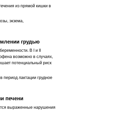
течения из прямой кишки в
зы, экзема,
рмлении грудью
еременности. В I и II
офена возможно в случаях,
ышает потенциальный риск
в период лактации грудное
и печени
ются выраженные нарушения