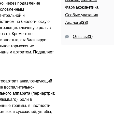
о, через подавление
Фармакокинетика
бусловленным
Особые указания
ентральной и
йствием на биологическую
Аналоги(
38
)
 играющих ключевую роль в
зге). Кроме того,
Отзывы
(
1
)
ивностью, стабилизирует
льное торможение
оидным артритом. Подавляет
теоартрит, анкилозирующий
ие воспалительно-
ьного аппарата (периартрит,
 люмбаго), боли в
енные травмы, в частности
связок и сухожилий, ушибы,