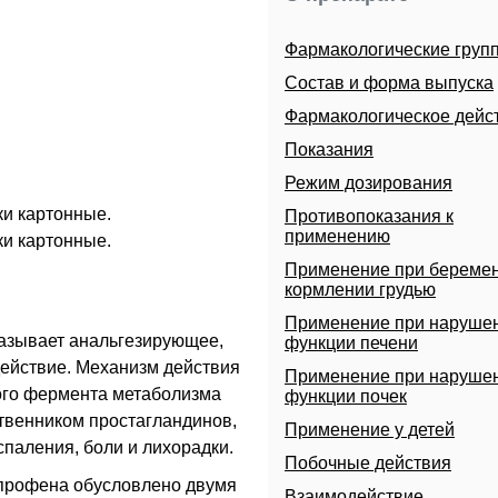
Фармакологические груп
Состав и форма выпуска
Фармакологическое дейс
Показания
Режим дозирования
чки картонные.
Противопоказания к
применению
чки картонные.
Применение при беремен
кормлении грудью
Применение при наруше
азывает анальгезирующее,
функции печени
ействие. Механизм действия
Применение при наруше
ного фермента метаболизма
функции почек
твенником простагландинов,
Применение у детей
спаления, боли и лихорадки.
Побочные действия
профена обусловлено двумя
Взаимодействие