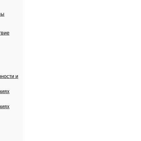
пы
твие
ности и
ниях
ниях