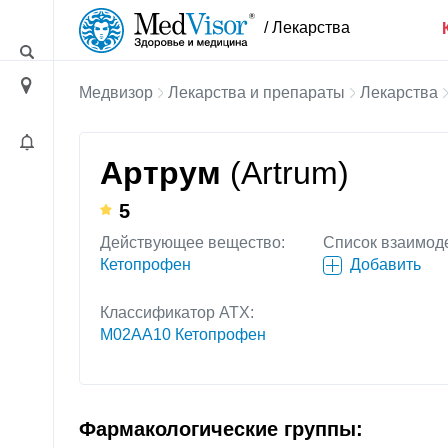
/ Лекарства
Медвизор
Лекарства и препараты
Лекарства
Артрум
(Artrum)
5
Действующее вещество:
Список взаимод
Кетопрофен
Добавить
Классификатор АТХ:
M02AA10 Кетопрофен
Фармакологические группы: