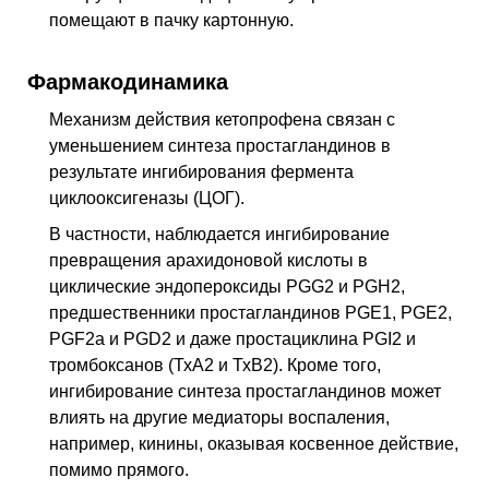
помещают в пачку картонную.
Фармакодинамика
Механизм действия кетопрофена связан с
уменьшением синтеза простагландинов в
результате ингибирования фермента
циклооксигеназы (ЦОГ).
В частности, наблюдается ингибирование
превращения арахидоновой кислоты в
циклические эндопероксиды PGG2 и PGH2,
предшественники простагландинов PGE1, PGE2,
PGF2a и PGD2 и даже простациклина PGI2 и
тромбоксанов (ТхА2 и ТхВ2). Кроме того,
ингибирование синтеза простагландинов может
влиять на другие медиаторы воспаления,
например, кинины, оказывая косвенное действие,
помимо прямого.