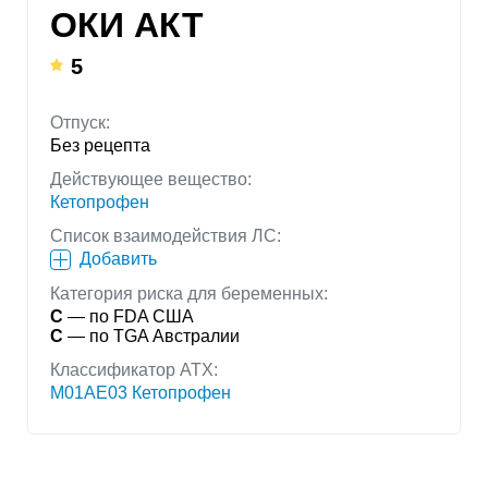
ОКИ АКТ
5
Отпуск:
Без рецепта
Действующее вещество:
Кетопрофен
Список взаимодействия ЛС:
Добавить
Категория риска для беременных:
C
— по FDA США
C
— по TGA Австралии
Классификатор АТХ:
M01AE03 Кетопрофен