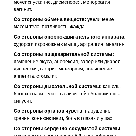
мочеиспускание, дисменорея, меноррагия,
вагинит.
Со стороны обмена веществ:
увеличение
массы тела, потливость, жажда.
Со стороны опорно-двигательного аппарата:
судороги икроножных мышц, артралгия, миалгия.
Со стороны пищеварительной системы:
изменение вкуса, анорексия, запор или диарея,
диспепсия, гастрит, метеоризм, повышение
аппетита, стоматит.
Со стороны дыхательной системы:
кашель,
бронхоспазм, сухость слизистой оболочки носа,
синусит.
Со стороны органов чувств:
нарушение
зрения, конъюнктивит, боль в глазах и ушах.
Со стороны сердечно-сосудистой системы:
снижение или повышение
АД
, сердцебиение.