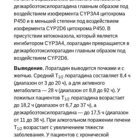
дезкарбоэтоксилоратадина главным образом под
воздействием изофермента
CYP3A4
цитохрома
Р450 и в меньшей степени под воздействием
изофермента
CYP2D6
цитохрома Р450. В
присутствии кетоконазола, который является
ингибитором
CYP3A4
, лоратадин превращается в
дезкарбоэтоксилоратадин главным образом под
воздействием
CYP2D6
.
Выведение.
Лоратадин выводится почками и с
желчью. Средний
Т
лоратадина составляет 8,4 ч
1/2
(диапазон от 3 до 20 ч), а для активного
метаболита — 28 ч (диапазон от 8,8 до 92 ч). У
пожилых пациентов
Т
лоратадина возрастает
1/2
до 18,2 ч (диапазон от 6,7 до 37 ч), а
дезкарбоэтоксилоратадина — до 17,5 ч (диапазон
от 11 до 38 ч). При алкогольном поражении печени
Т
возрастает с увеличением тяжести
1/2
заболевания. У пациентов с хронической