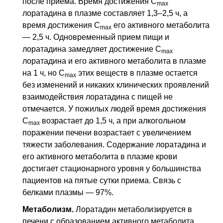
после приема. Время достижения
C
max
лоратадина в плазме составляет 1,3–2,5 ч, а
время достижения
C
его активного метаболита
max
— 2,5 ч. Одновременный прием пищи и
лоратадина замедляет достижение
C
max
лоратадина и его активного метаболита в плазме
на 1 ч, но
C
этих веществ в плазме остается
max
без изменений и никаких клинических проявлений
взаимодействия лоратадина с пищей не
отмечается. У пожилых людей время достижения
C
возрастает до 1,5 ч, а при алкогольном
max
поражении печени возрастает с увеличением
тяжести заболевания. Содержание лоратадина и
его активного метаболита в плазме крови
достигает стационарного уровня у большинства
пациентов на пятые сутки приема. Связь с
белками плазмы — 97%.
Метаболизм.
Лоратадин метаболизируется в
печени с образованием активного метаболита