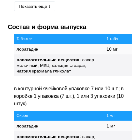
Показать еще ↓
W57
Укус или ужаливание неядовитым
насекомым и другими неядовитыми
членистоногими
Состав и форма выпуска
Таблетки
1 табл.
лоратадин
10 мг
вспомогательные вещества:
сахар
молочный; МКЦ; кальция стеарат,
натрия крахмала гликолат
в контурной ячейковой упаковке 7 или 10 шт.; в
коробке 1 упаковка (7 шт.), 1 или 3 упаковки (10
штук).
Сироп
1 мл
лоратадин
1 мг
вспомогательные вещества:
сахар;