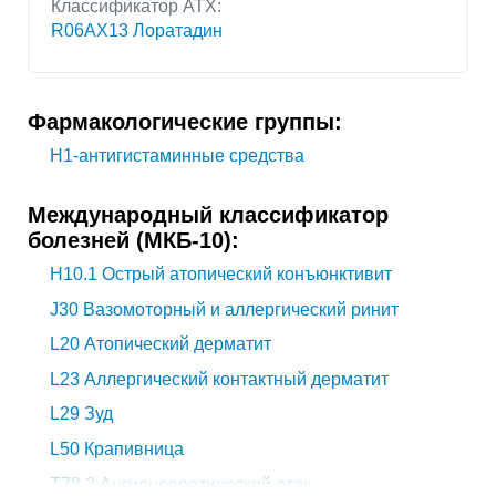
Классификатор АТХ:
R06AX13 Лоратадин
Фармакологические группы:
H1-антигистаминные средства
Международный классификатор
болезней (МКБ-10):
H10.1
Острый атопический конъюнктивит
J30
Вазомоторный и аллергический ринит
L20
Атопический дерматит
L23
Аллергический контактный дерматит
L29
Зуд
L50
Крапивница
T78.3
Ангионевротический отек