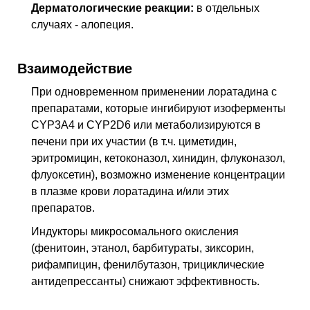
Дерматологические реакции:
в отдельных
случаях - алопеция.
Взаимодействие
При одновременном применении лоратадина с
препаратами, которые ингибируют изоферменты
CYP3A4 и CYP2D6 или метаболизируются в
печени при их участии (в т.ч. циметидин,
эритромицин, кетоконазол, хинидин, флуконазол,
флуоксетин), возможно изменение концентрации
в плазме крови лоратадина и/или этих
препаратов.
Индукторы микросомального окисления
(фенитоин, этанол, барбитураты, зиксорин,
рифампицин, фенилбутазон, трициклические
антидепрессанты) снижают эффективность.