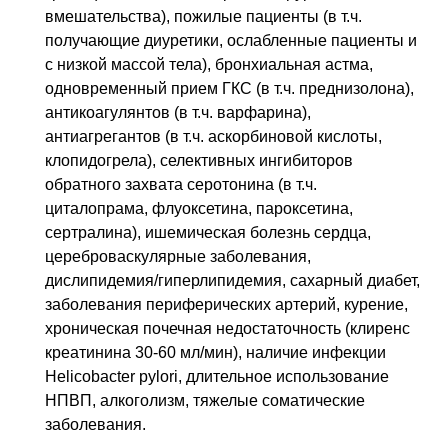
вмешательства), пожилые пациенты (в т.ч.
получающие диуретики, ослабленные пациенты и
с низкой массой тела), бронхиальная астма,
одновременный прием ГКС (в т.ч. преднизолона),
антикоагулянтов (в т.ч. варфарина),
антиагрегантов (в т.ч. аскорбиновой кислоты,
клопидогрела), селективных ингибиторов
обратного захвата серотонина (в т.ч.
циталопрама, флуоксетина, пароксетина,
сертралина), ишемическая болезнь сердца,
цереброваскулярные заболевания,
дислипидемия/гиперлипидемия, сахарный диабет,
заболевания периферических артерий, курение,
хроническая почечная недостаточность (клиренс
креатинина 30-60 мл/мин), наличие инфекции
Helicobacter pylori, длительное использование
НПВП, алкоголизм, тяжелые соматические
заболевания.