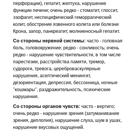
перфорации), гепатит, желтуха, нарушение
функции печени; очень редко - стоматит, глоссит,
эзофагит, неспецифический геморрагический
колит, обострение язвенного колита или болезни
Крона, запор, панкреатит, молниеносный гепатит.
Со стороны нервной системы:
часто - головная
боль, головокружение; редко - сонливость; очень
редко - нарушение чувствительности, в том числе
парестезии, расстройства памяти, тремор,
судороги, тревога, цереброваскулярные
нарушения, асептический менингит,
дезориентация, депрессия, бессонница, ночные
"кошмары", раздражительность, психические
нарушения.
Со стороны органов чувств:
часто - вертиго;
очень редко - нарушение зрения (затуманивание
зрения, диплопия), нарушение слуха, шум в ушах,
нарушение вкусовых ощущений.