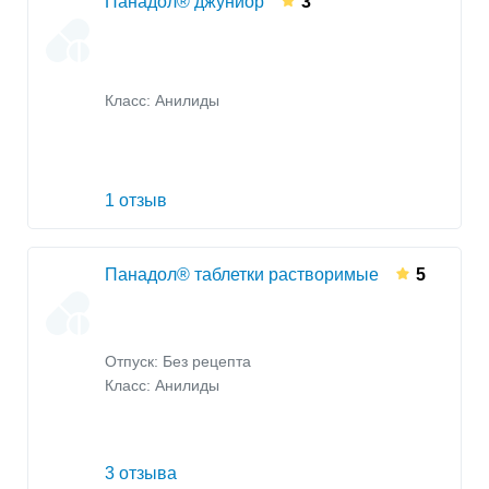
Панадол® джуниор
3
Класс:
Анилиды
1 отзыв
Панадол® таблетки растворимые
5
Отпуск: Без рецепта
Класс:
Анилиды
3 отзыва