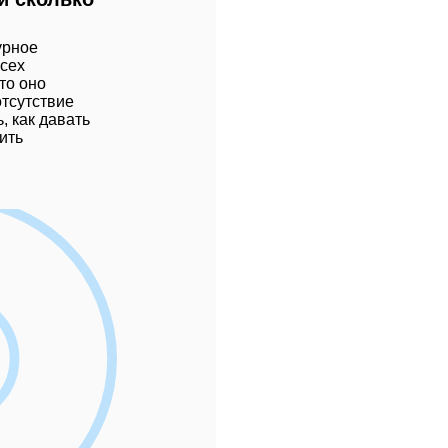
урное
всех
что оно
отсутствие
, как давать
ить