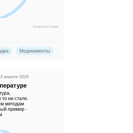
Designed by Freepik
адка
Медикаменты
Препараты
13 апреля 2020
мпературе
тура,
 то ни стало.
ым методам
ый пример -
м