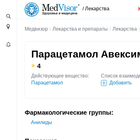
/ Лекарства
Медвизор
Лекарства и препараты
Лекарства
Парацетамол Авекс
4
Действующее вещество:
Список взаимод
Парацетамол
Добавить
Фармакологические группы:
Анилиды