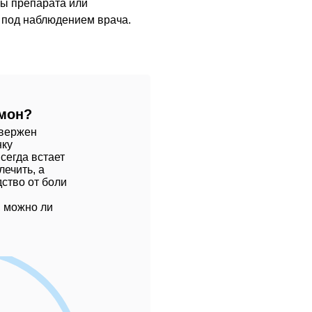
зы препарата или
 под наблюдением врача.
амон?
двержен
нку
сегда встает
лечить, а
дство от боли
, можно ли