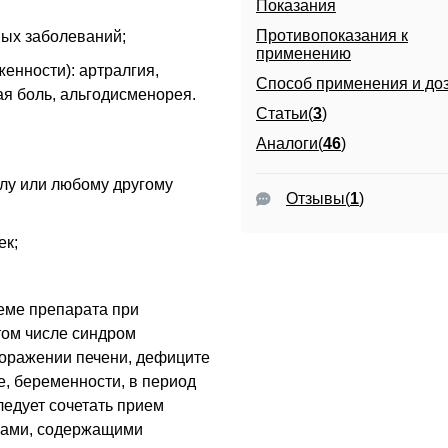
Показания
Противопоказания к
ых заболеваний;
применению
енности): артралгия,
Способ применения и до
ая боль, альгодисменорея.
Статьи(
3
)
Аналоги(
46
)
лу или любому другому
Отзывы
(
1
)
ек;
еме препарата при
том числе синдром
поражении печени, дефиците
е, беременности, в период
ледует сочетать прием
вами, содержащими