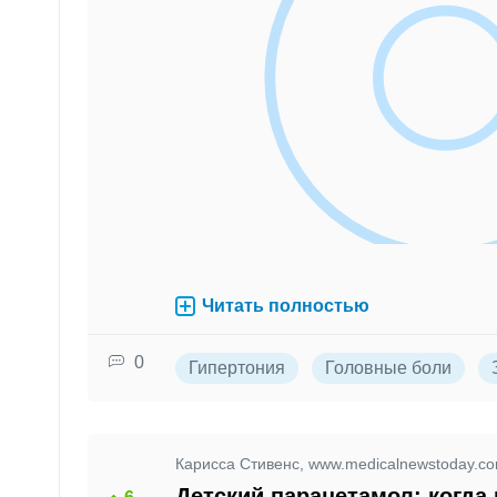
Читать полностью
0
Гипертония
Головные боли
Карисса Стивенс, www.medicalnewstoday.c
Детский парацетамол: когда 