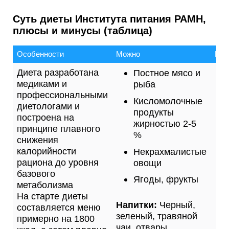
Суть диеты Института питания РАМН,
плюсы и минусы (таблица)
Особенности
Можно
Нел
Диета разработана
Постное мясо и
медиками и
рыба
профессиональными
Кисломолочные
диетологами и
продукты
построена на
жирностью 2-5
принципе плавного
%
снижения
калорийности
Некрахмалистые
рациона до уровня
овощи
базового
Ягоды, фрукты
метаболизма
На старте диеты
Напитки:
Черный,
составляется меню
зеленый, травяной
примерно на 1800
чаи, отвары,