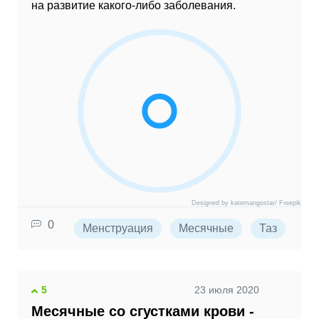
на развитие какого-либо заболевания.
Designed by katemangostar/ Freepik
0
Менструация
Месячные
Таз
Бо
5
23 июля 2020
Месячные со сгустками крови -