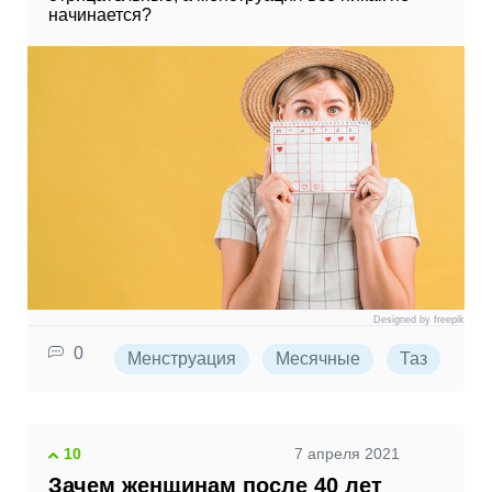
начинается?
Designed by freepik
0
Менструация
Месячные
Таз
Аб
10
7 апреля 2021
Зачем женщинам после 40 лет