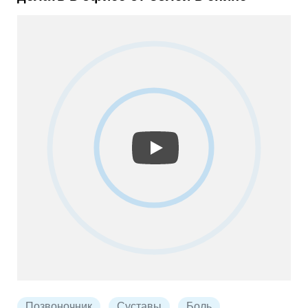
Позвоночник
Суставы
Боль