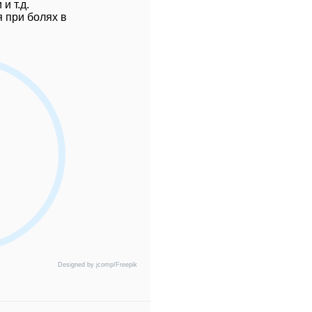
и т.д.
 при болях в
Designed by jcomp/Freepik