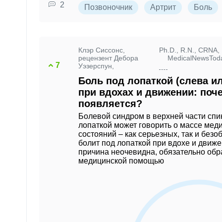
2
Позвоночник
Артрит
Боль
Клэр Сиссонс,
Ph
.D., R.N., CRNA,
рецензент Дебора
MedicalNewsTod
7
Уэзерспун,
Боль под лопаткой (слева и
при вдохах и движении: поч
появляется?
Болевой синдром в верхней части спи
лопаткой может говорить о массе мед
состояний – как серьезных, так и безо
болит под лопаткой при вдохе и движе
причина неочевидна, обязательно обр
медицинской помощью