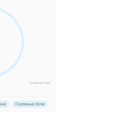
Designed by freepik
ине
Головные боли
Мигрень