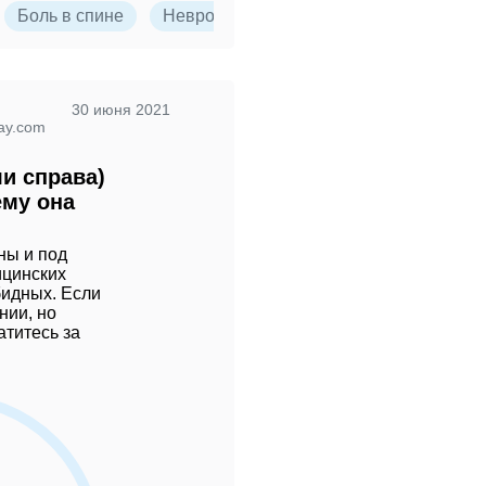
Боль в спине
Неврология
30 июня 2021
ay.com
ли справа)
ему она
ны и под
ицинских
бидных. Если
нии, но
атитесь за