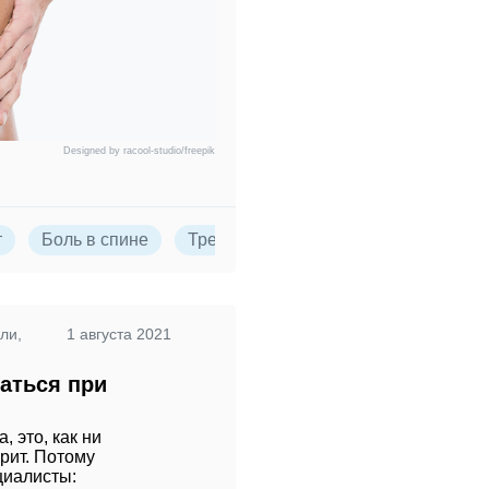
Designed by racool-studio/freepik
т
Боль в спине
Тренировки
ли,
1 августа 2021
аться при
, это, как ни
орит. Потому
циалисты: