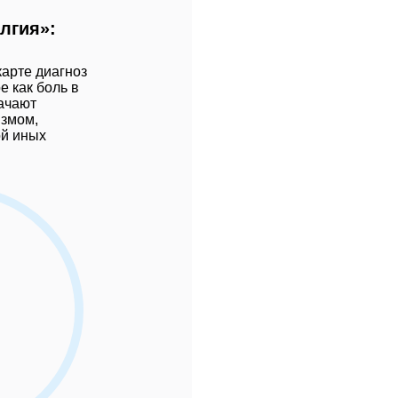
Спортивные травмы
лгия»:
Уход за зубами
Холестерин
карте диагноз
е как боль в
ачают
измом,
ой иных