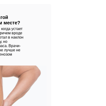
лгой
м месте?
когда устает
Причем вроде
отал в наклон
у, но
аса. Врачи-
ине лучше не
тенозом