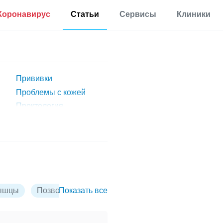
Коронавирус
Статьи
Сервисы
Клиники
Полезная
Прививки
Калькулятор процента
информация
жира в теле
Аллергии
Мониторинг
Калькулятор для
Диабет
определения
Прививки
Мониторинг по России
процента жира по
Мигрень
методу ВМС США
Проблемы с кожей
Проктология
Еще 35 разделов
Калькулятор
основного обмена
Псориаз
веществ
Рак кости
Статьи
Калькулятор
ры
Рак молочной железы
корректировки дозы
Первая помощь
инсулина
Рассеянный склероз
Результаты анализов
Расстройство пищевого
Еще 17 сервисов
Новости
поведения
ышцы
Позвоночник
Показать все
Почки
Суставы
Таз
Симптомы рака легких
Расшифровка
Синдром дырявого
анализов онлайн
кишечника