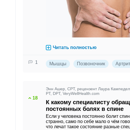
Читать полностью
1
Мышцы
Позвоночник
Артри
Энн Ашер, CPT, рецензент Лаура Кампедел
PT, DPT, VeryWellHealth.com
18
К какому специалисту обращ
постоянных болях в спине
Если у человека постоянно болит спина
странно, само по себе мало о чём гов
что лечат такое состояние разные спе