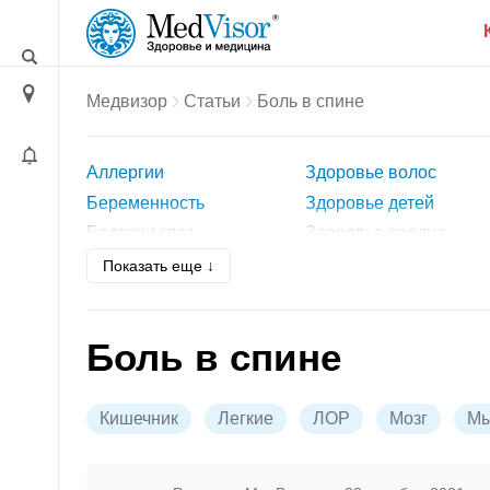
Медвизор
Статьи
Боль в спине
Аллергии
Здоровье волос
Беременность
Здоровье детей
Болезни глаз
Здоровье сердца
Болезни ног
Иммунитет
Показать еще ↓
Болезни рук
Лейкемия
Боль в спине
Лекарства и процеду
Боль в спине
Борьба с алкоголизмом
Мигрень
Вред курения
Мозг
Гастроэнтерология
Мужское здоровье
Кишечник
Легкие
ЛОР
Мозг
М
Грипп и легочные
Нарушения сна
заболевания
Неходжкинская