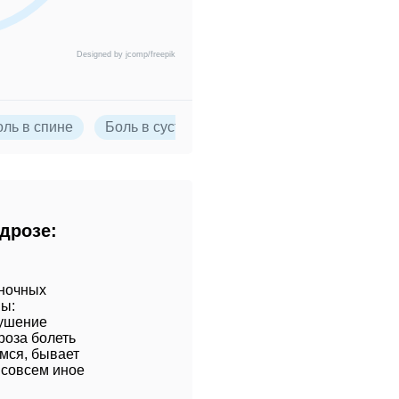
Designed by jcomp/freepik
оль в спине
Боль в суставах
дрозе:
ночных
мы:
рушение
роза болеть
мся, бывает
 совсем иное