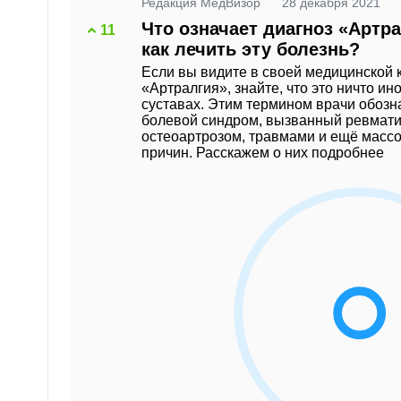
Редакция МедВизор
28 декабря 2021
Диабет
лимфома
Что означает диагноз «Артра
Диета и здоровое
Остеопороз
11
питание
как лечить эту болезнь?
Отравления
Женское здоровье
Если вы видите в своей медицинской 
«Артралгия», знайте, что это ничто ино
суставах. Этим термином врачи обозн
болевой синдром, вызванный ревмат
остеоартрозом, травмами и ещё масс
причин. Расскажем о них подробнее